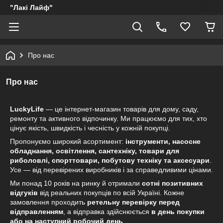
"Лакі Лайф"
Про нас
Про нас
LuckyLife
— це інтернет-магазин товарів для дому, саду,
ремонту та активного відпочинку. Ми працюємо для тих, хто
цінує якість, швидкість і чесність у кожній покупці.
Пропонуємо широкий асортимент:
інструменти, насосне
обладнання, освітлення, сантехніку, товари для
риболовлі, спорттовари, побутову техніку та аксесуари
.
Усе — від перевірених виробників і за справедливими цінами.
Ми понад 10 років на ринку й отримали
сотні позитивних
відгуків
від реальних покупців по всій Україні. Кожне
замовлення проходить
ретельну перевірку перед
відправленням
, а відправка здійснюється
в день покупки
або на наступний робочий день
.