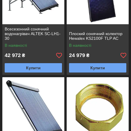
Всесезонний сонячний
водонагрівач ALTEK SC-LH1-
Плоский сонячний колектор
30
Hewalex KS2100F TLP AC
В наявності
В наявності
42 972
24 979
₴
₴
Купити
Купити