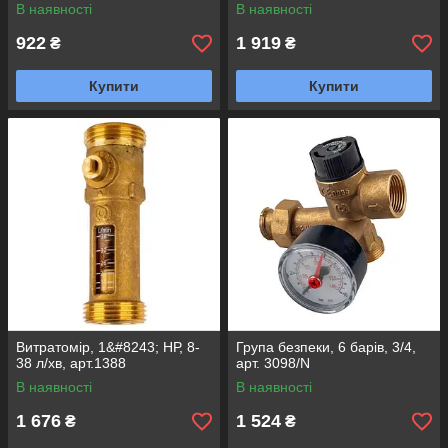
art.9000)
В наявності
В наявності
922
1 919
₴
₴
Купити
Купити
Витратомір, 1&#8243; НР, 8-
Група безпеки, 6 барів, 3/4,
38 л/хв, арт.1388
арт. 3098/N
В наявності
В наявності
1 676
1 524
₴
₴