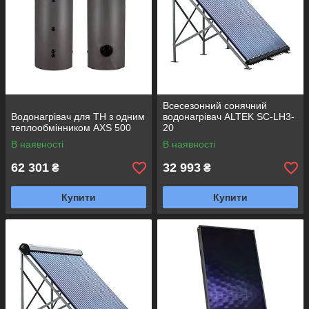
Всесезонний сонячний
Водонагрівач для ТН з одним
водонагрівач ALTEK SC-LH3-
теплообмінником AXS 500
20
В наявності
В наявності
62 301
32 993
₴
₴
Купити
Купити