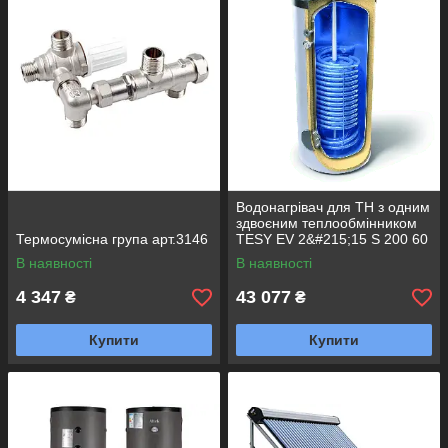
Водонагрівач для ТН з одним
здвоєним теплообмінником
Термосумісна група арт.3146
TESY EV 2&#215;15 S 200 60
HP
В наявності
В наявності
4 347
43 077
₴
₴
Купити
Купити