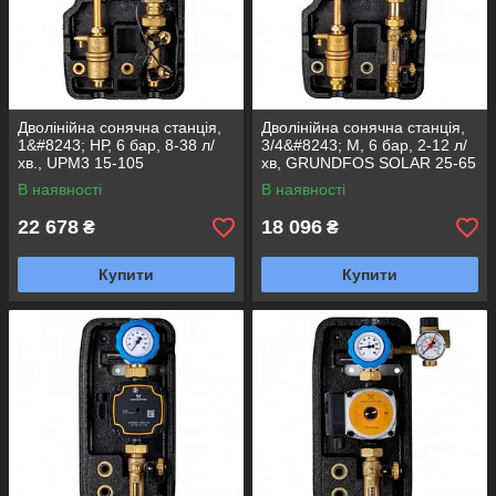
Дволінійна сонячна станція,
Дволінійна сонячна станція,
1&#8243; НР, 6 бар, 8-38 л/
3/4&#8243; М, 6 бар, 2-12 л/
хв., UPM3 15-105
хв, GRUNDFOS SOLAR 25-65
В наявності
В наявності
22 678
18 096
₴
₴
Купити
Купити