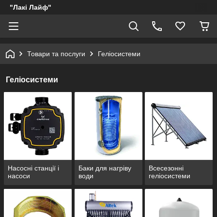
"Лакі Лайф"
Товари та послуги
Геліосистеми
Геліосистеми
Насосні станції і
Баки для нагріву
Всесезонні
насоси
води
геліосистеми