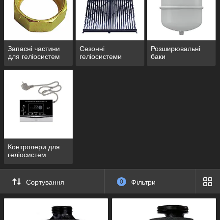
Запасні частини
Сезонні
Розширювальні
для геліосистем
геліосистеми
баки
Контролери для
геліосистем
Сортування
0
Фільтри