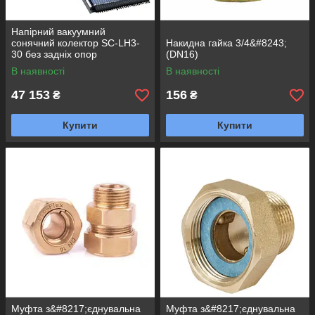
Напірний вакуумний
сонячний колектор SC-LH3-
Накидна гайка 3/4&#8243;
30 без задніх опор
(DN16)
В наявності
В наявності
47 153
156
₴
₴
Купити
Купити
Муфта з&#8217;єднувальна
Муфта з&#8217;єднувальна