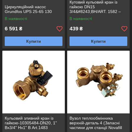
Кутовий кульовий кран із
Циркуляційний насос
гайкою DN15
Grundfos UPS 25-65 130
3/4&#8243;ВН/ART. 1582 –
10305860
В наявності
В наявності
6 591
439
₴
₴
Купити
Купити
Кульовий зливний кран із
Вузол теплообмінника
гайкою-10305484-DN20, 1"
верхній-деталь 4 (Запасні
Вх3/4" Нх1" В Art.1483
частини для станції Novafill