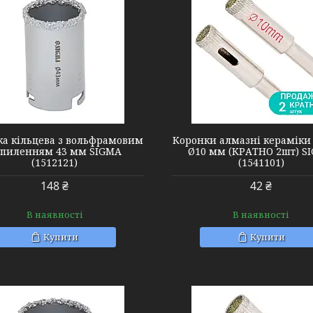
1541101
1520031
ка кільцева з вольфрамовим
Коронки алмазні кераміки 
пиленням 43 мм SIGMA
Ø10 мм (КРАТНО 2шт) S
(1512121)
(1541101)
148 ₴
42 ₴
В наявності
В наявності
Купити
Купити