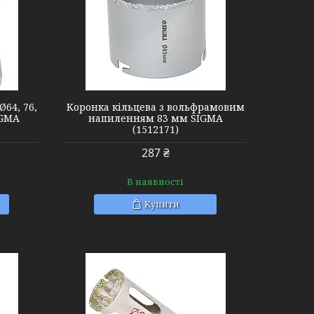
Ø64, 76,
Коронка кільцева з вольфрамовим
IGMA
напиленням 83 мм SIGMA
(1512171)
287 ₴
В наявності
Купити