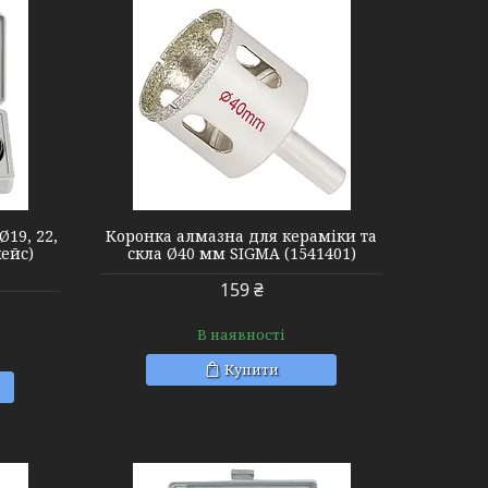
Ø19, 22,
Коронка алмазна для кераміки та
кейс)
скла Ø40 мм SIGMA (1541401)
159 ₴
В наявності
Купити