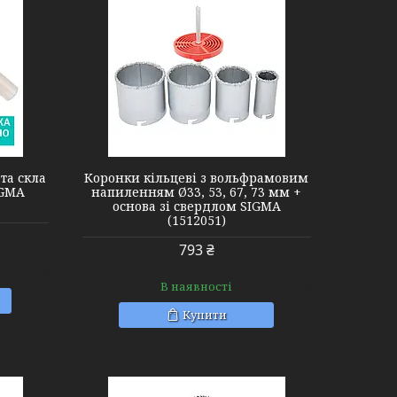
та скла
Коронки кільцеві з вольфрамовим
IGMA
напиленням Ø33, 53, 67, 73 мм +
основа зі свердлом SIGMA
(1512051)
793 ₴
В наявності
Купити