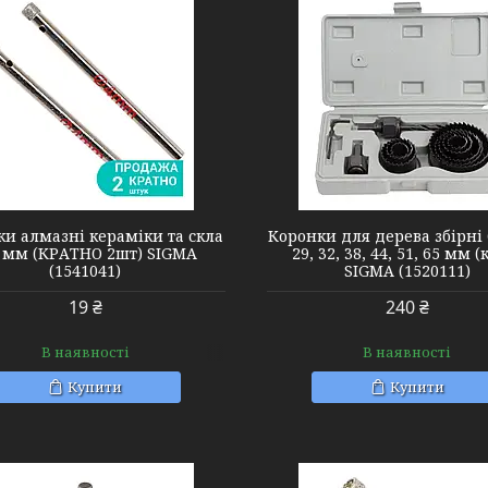
1520111
1541401
и алмазні кераміки та скла
Коронки для дерева збірні 
4 мм (КРАТНО 2шт) SIGMA
29, 32, 38, 44, 51, 65 мм (
(1541041)
SIGMA (1520111)
19 ₴
240 ₴
В наявності
В наявності
Купити
Купити