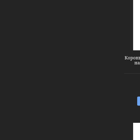
1512131
Корон
на