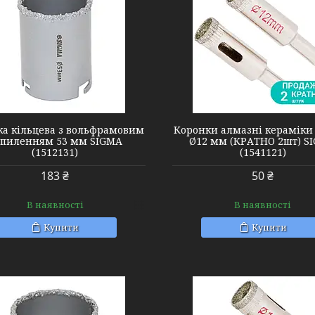
1541121
1520011
ка кільцева з вольфрамовим
Коронки алмазні кераміки 
пиленням 53 мм SIGMA
Ø12 мм (КРАТНО 2шт) S
(1512131)
(1541121)
183 ₴
50 ₴
В наявності
В наявності
Купити
Купити