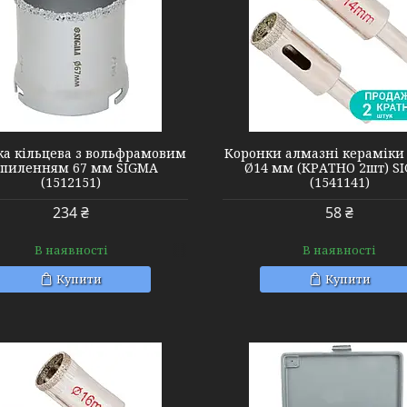
1541141
1520021
ка кільцева з вольфрамовим
Коронки алмазні кераміки 
пиленням 67 мм SIGMA
Ø14 мм (КРАТНО 2шт) S
(1512151)
(1541141)
234 ₴
58 ₴
В наявності
В наявності
Купити
Купити