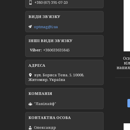
+380 (67) 391-07-20
optmag@i.ua
1512251
ІНШІ ВИДИ ЗВ'ЯЗКУ
Viber
+380633635845
Ос
кі
напиле
вул. Бориса Тена, 5, 10008,
Житомир, Україна
"Лакілайф"
Олександр