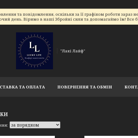
лення та повідомлення, оскільки за її графіком роботи зараз 
очий день. Віримо в наші Збройні сили та допомагаймо їм! Все бу
"Лакі Лайф"
СТАВКА ТА ОПЛАТА
ПОВЕРНЕННЯ ТА ОБМІН
КОНТ
НКИ