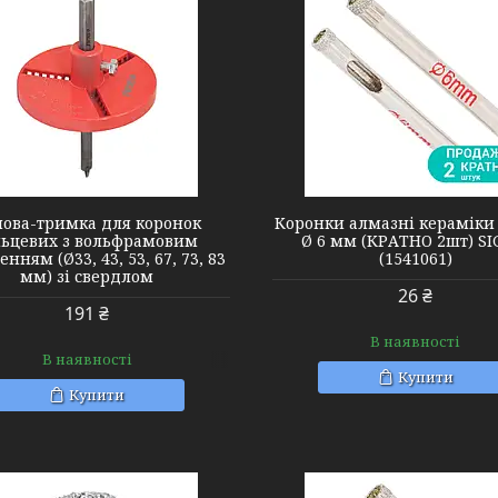
1541061
1520161
нова-тримка для коронок
Коронки алмазні кераміки 
льцевих з вольфрамовим
Ø 6 мм (КРАТНО 2шт) S
нням (Ø33, 43, 53, 67, 73, 83
(1541061)
мм) зі свердлом
26 ₴
191 ₴
В наявності
В наявності
Купити
Купити