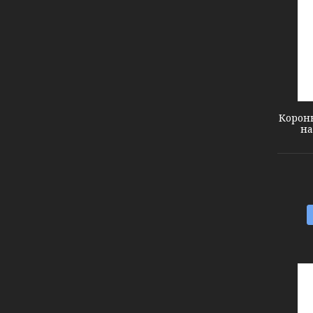
1512151
Корон
на