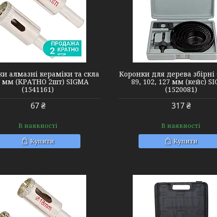
1520081
1512171
и алмазні кераміки та скла
Коронки для дерева збірні 
 мм (КРАТНО 2шт) SIGMA
89, 102, 127 мм (кейс) S
(1541161)
(1520081)
67 ₴
317 ₴
В наявності
В наявності
Купити
Купити