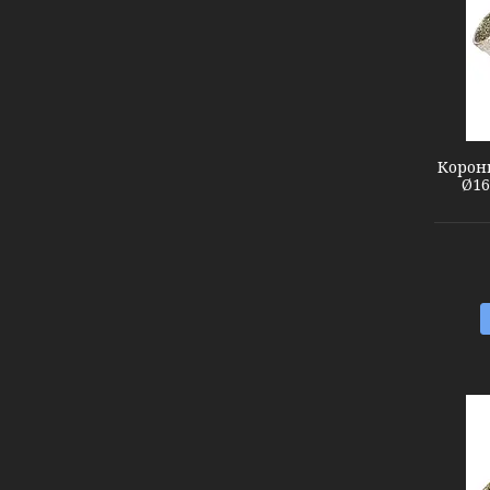
1541161
Коронк
Ø16