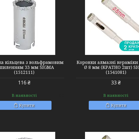
1541081
1512051
ка кільцева з вольфрамовим
Коронки алмазні кераміки 
пиленням 33 мм SIGMA
Ø 8 мм (КРАТНО 2шт) S
(1512111)
(1541081)
116 ₴
33 ₴
В наявності
В наявності
Купити
Купити