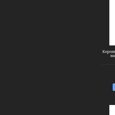
1512121
Корон
на