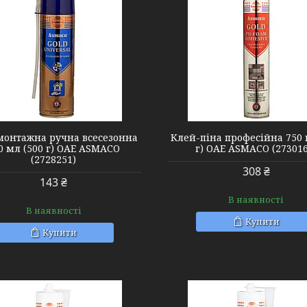
2730161
2732201
монтажна ручна всесезонна
Клей-піна професійна 750 
0 мл (500 г) ОАЕ ASMACO
г) ОАЕ ASMACO (273016
(2728251)
308 ₴
143 ₴
В наявності
В наявності
Купити
Купити