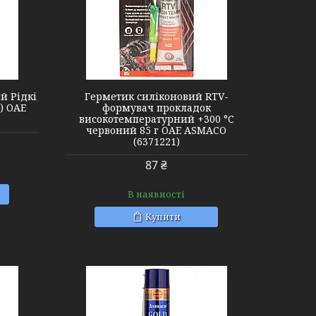
й Рідкі
Герметик силіконовий RTV-
г) ОАЕ
формувач прокладок
високотемпературний +300 °C
червоний 85 г OAE ASMACO
(6371221)
87 ₴
В наявності
Купити