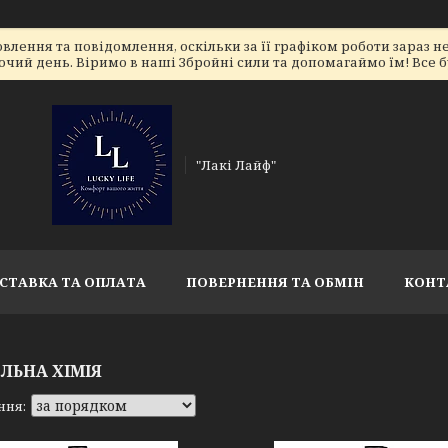
лення та повідомлення, оскільки за її графіком роботи зараз 
очий день. Віримо в наші Збройні сили та допомагаймо їм! Все бу
"Лакі Лайф"
СТАВКА ТА ОПЛАТА
ПОВЕРНЕННЯ ТА ОБМІН
КОНТ
ЕЛЬНА ХІМІЯ