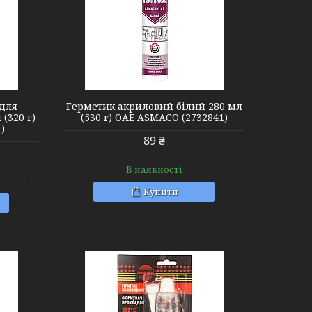
 для
Герметик акриловий білий 280 мл
(320 г)
(530 г) ОАЕ ASMACO (2732841)
)
89 ₴
В наявності
Купити