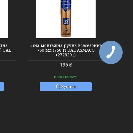
ійна
Піна монтажна ручна всесезонна
г) ОАЕ
750 мл (750 г) ОАЕ ASMACO
(2728291)
196 ₴
В наявності
Купити