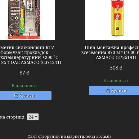
2726191
2728291
рметик силіконовий RTV-
Піна монтажна профес
формувач прокладок
всесезонна 870 мл (1000 
окотемпературний +300 °C
ASMACO (2726191)
 85 г OAE ASMACO (6371241)
308 ₴
87 ₴
В наявності
В наявності
Купити
Купити
Сайт створений на маркетплейсі
Prom.ua