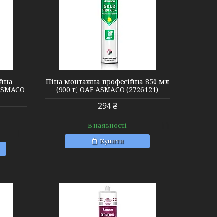
ійна
Піна монтажна професійна 850 мл
 ASMACO
(900 г) ОАЕ ASMACO (2726121)
294 ₴
В наявності
Купити