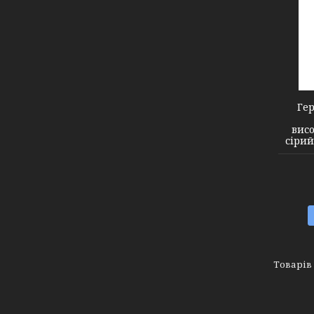
6371241
Ге
вис
сірий