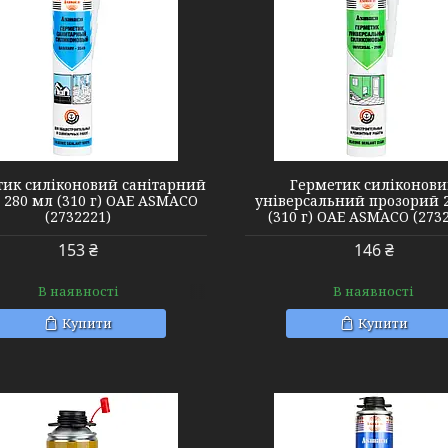
2732701
2732721
ик силіконовий санітарний
Герметик силіконов
 280 мл (310 г) ОАЕ ASMACO
універсальний прозорий 
(2732221)
(310 г) ОАЕ ASMACO (273
153 ₴
146 ₴
В наявності
В наявності
Купити
Купити