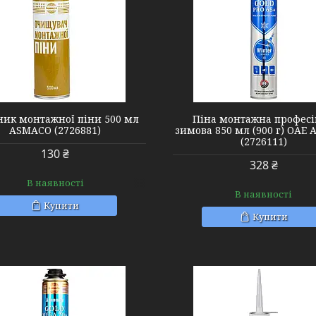
2726111
2726121
ник монтажної піни 500 мл
Піна монтажна профес
ASMACO (2726881)
зимова 850 мл (900 г) ОАЕ
(2726111)
130 ₴
328 ₴
В наявності
В наявності
Купити
Купити