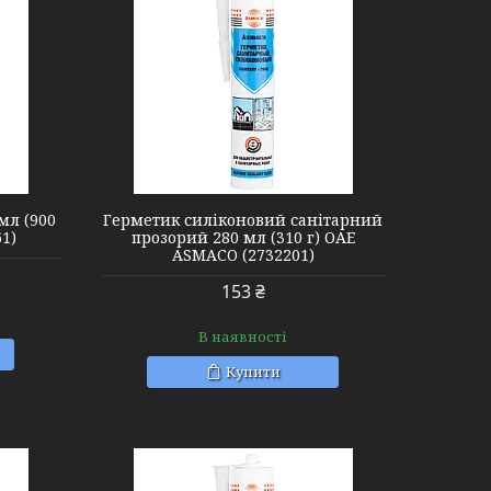
мл (900
Герметик силіконовий санітарний
1)
прозорий 280 мл (310 г) ОАЕ
ASMACO (2732201)
153 ₴
В наявності
Купити