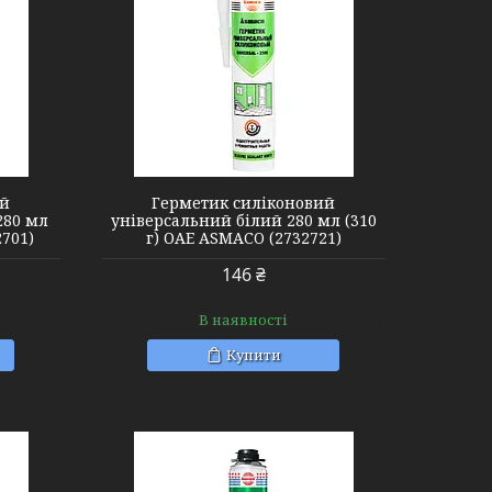
ий
Герметик силіконовий
280 мл
універсальний білий 280 мл (310
2701)
г) ОАЕ ASMACO (2732721)
146 ₴
В наявності
Купити