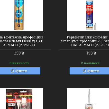
2731961
2732841
на монтажна професійна
Герметик силіконовий
мова 870 мл (1000 г) ОАЕ
акваріума прозорий 280 мл 
ASMACO (2726171)
ОАЕ ASMACO (2731961
359 ₴
193 ₴
В наявності
В наявності
Купити
Купити