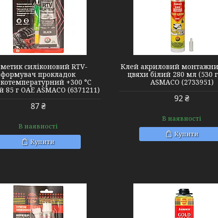
2733951
6371221
рметик силіконовий RTV-
Клей акриловий монтажни
формувач прокладок
цвяхи білий 280 мл (530 
окотемпературний +300 °C
ASMACO (2733951)
 85 г OAE ASMACO (6371211)
92 ₴
87 ₴
В наявності
В наявності
Купити
Купити