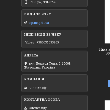
+380 (67) 391-07-20
optmag@i.ua
2728251
ІНШІ ВИДИ ЗВ'ЯЗКУ
Viber
+380633635845
Піна 
50
вул. Бориса Тена, 5, 10008,
Житомир, Україна
"Лакілайф"
Олександр