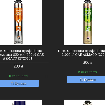
2726181
2728211
на монтажна професійна
Піна монтажна професійна
сезонна 850 мл (900 г) ОАЕ
(1000 г) ОАЕ ASMACO (272
ASMACO (2726131)
306 ₴
299 ₴
В наявності
В наявності
Купити
Купити