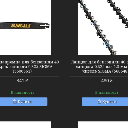
5606481
5606371
напрямна для бензопили 40
Ланцюг для бензопили 40 
крок ланцюга 0.325 SIGMA
ланцюга 0.325 паз 1.3 мм
(5606361)
чизель SIGMA (560648
341 ₴
480 ₴
В наявності
В наявності
Купити
Купити