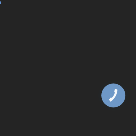
і
КНОПКА
ЗВ'ЯЗКУ