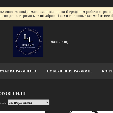
лення та повідомлення, оскільки за її графіком роботи зараз 
очий день. Віримо в наші Збройні сили та допомагаймо їм! Все бу
"Лакі Лайф"
СТАВКА ТА ОПЛАТА
ПОВЕРНЕННЯ ТА ОБМІН
КОНТ
ГОВІ ПИЛИ