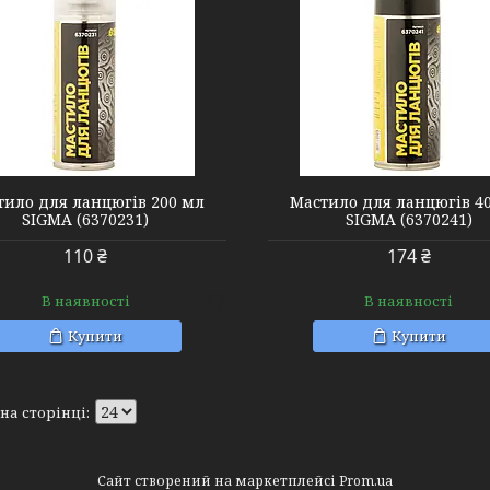
6370241
тило для ланцюгів 200 мл
Мастило для ланцюгів 4
SIGMA (6370231)
SIGMA (6370241)
110 ₴
174 ₴
В наявності
В наявності
Купити
Купити
Сайт створений на маркетплейсі
Prom.ua