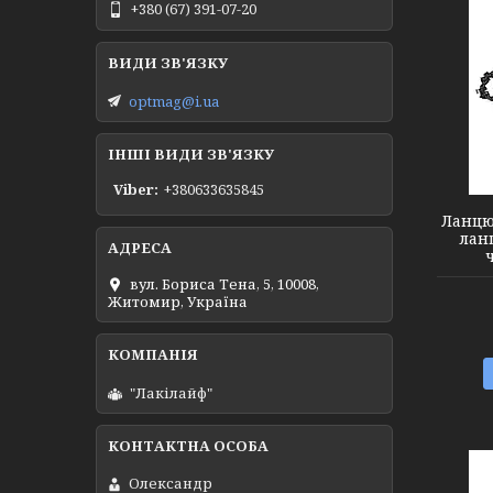
+380 (67) 391-07-20
optmag@i.ua
5606491
ІНШІ ВИДИ ЗВ'ЯЗКУ
Viber
+380633635845
Ланцю
ланц
вул. Бориса Тена, 5, 10008,
Житомир, Україна
"Лакілайф"
Олександр