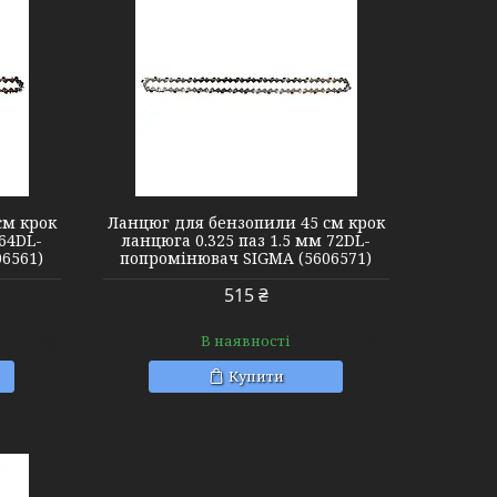
см крок
Ланцюг для бензопили 45 см крок
 64DL-
ланцюга 0.325 паз 1.5 мм 72DL-
6561)
попромінювач SIGMA (5606571)
515 ₴
В наявності
Купити