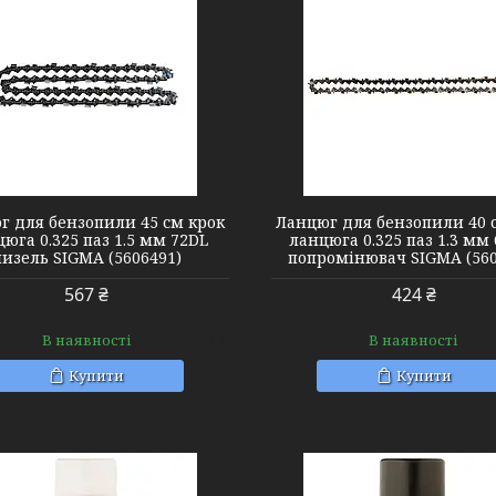
5606561
5606571
г для бензопили 45 см крок
Ланцюг для бензопили 40 
юга 0.325 паз 1.5 мм 72DL
ланцюга 0.325 паз 1.3 мм
чизель SIGMA (5606491)
попромінювач SIGMA (560
567 ₴
424 ₴
В наявності
В наявності
Купити
Купити