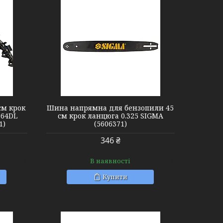
см крок
Шина напрямна для бензопили 45
 64DL
см крок ланцюга 0.325 SIGMA
1)
(5606371)
346 ₴
В наявності
Купити