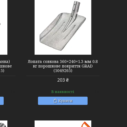
анка)
Лопата совкова 360×240×1.3 мм 0.8
ошкове
кг порошкове покриття GRAD
5)
(5049265)
203 ₴
В наявності
Купити