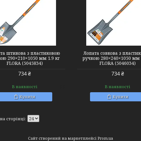
5046034
та штикова з пластиковою
Лопата совкова з пласти
ою 290×210×1050 мм 1.9 кг
ручкою 280×240×1050 мм 1
FLORA (5045834)
FLORA (5046034)
734 ₴
734 ₴
В наявності
В наявності
Купити
Купити
Сайт створений на маркетплейсі
Prom.ua