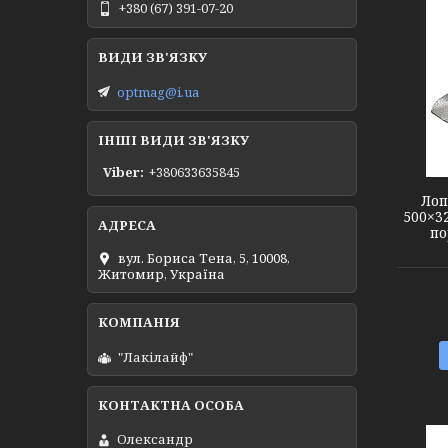
+380 (67) 391-07-20
optmag@i.ua
5049365
ІНШІ ВИДИ ЗВ'ЯЗКУ
Viber
+380633635845
Лоп
500×32
по
вул. Бориса Тена, 5, 10008,
Житомир, Україна
"Лакілайф"
Олександр