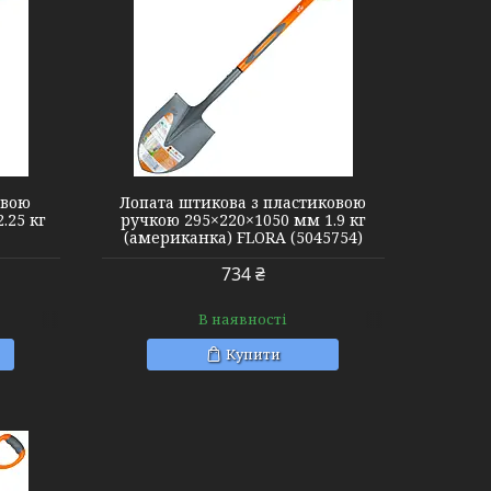
евою
Лопата штикова з пластиковою
.25 кг
ручкою 295×220×1050 мм 1.9 кг
(американка) FLORA (5045754)
734 ₴
В наявності
Купити