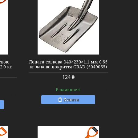
евою
Лопата совкова 340×230×1.1 мм 0.65
.0 кг
кг лакове покриття GRAD (5049055)
124 ₴
В наявності
Купити