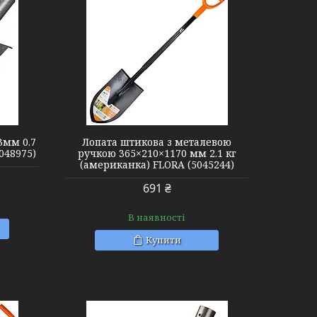
3мм 0.7
Лопата штикова з металевою
048975)
ручкою 365×210×1170 мм 2.1 кг
(американка) FLORA (5045244)
691 ₴
В наявності
Купити