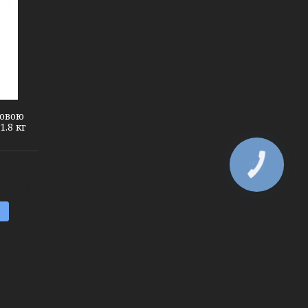
ковою
.8 кг
КНОПКА
ЗВ'ЯЗКУ