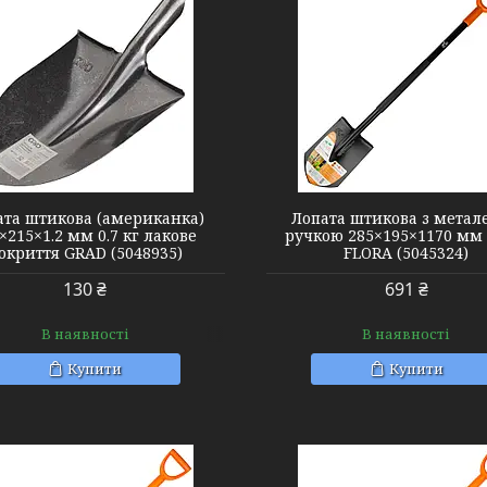
5045324
5049055
ата штикова (американка)
Лопата штикова з метал
×215×1.2 мм 0.7 кг лакове
ручкою 285×195×1170 мм 2
окриття GRAD (5048935)
FLORA (5045324)
130 ₴
691 ₴
В наявності
В наявності
Купити
Купити