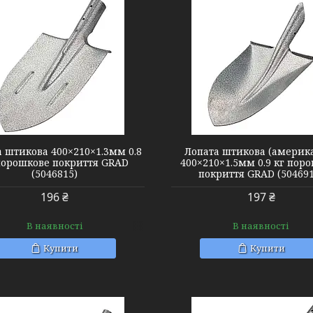
5046915
5049265
 штикова 400×210×1.3мм 0.8
Лопата штикова (америк
порошкове покриття GRAD
400×210×1.5мм 0.9 кг пор
(5046815)
покриття GRAD (504691
196 ₴
197 ₴
В наявності
В наявності
Купити
Купити