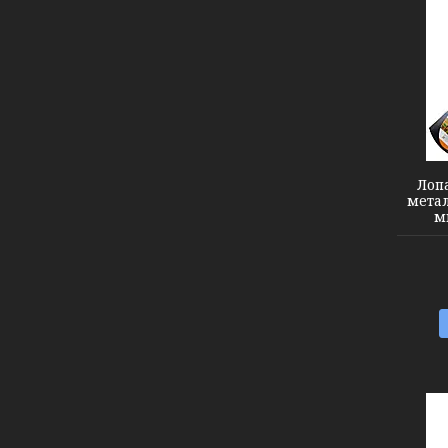
5045404
Лоп
мета
м