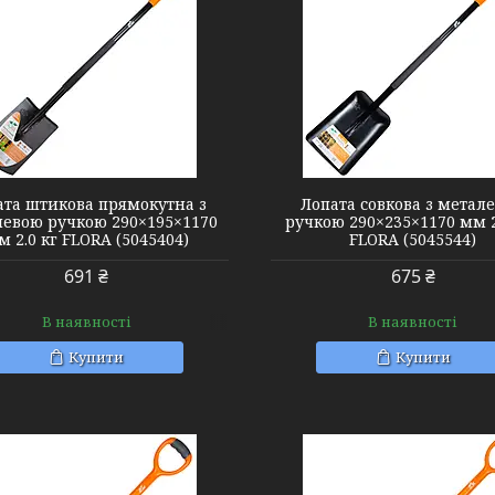
5045544
5045754
ата штикова прямокутна з
Лопата совкова з метал
левою ручкою 290×195×1170
ручкою 290×235×1170 мм 2
м 2.0 кг FLORA (5045404)
FLORA (5045544)
691 ₴
675 ₴
В наявності
В наявності
Купити
Купити