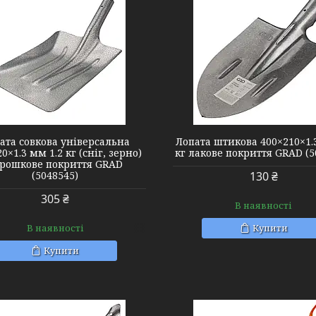
5048975
5045244
ата совкова універсальна
Лопата штикова 400×210×1.
0×1.3 мм 1.2 кг (сніг, зерно)
кг лакове покриття GRAD (5
рошкове покриття GRAD
(5048545)
130 ₴
305 ₴
В наявності
В наявності
Купити
Купити