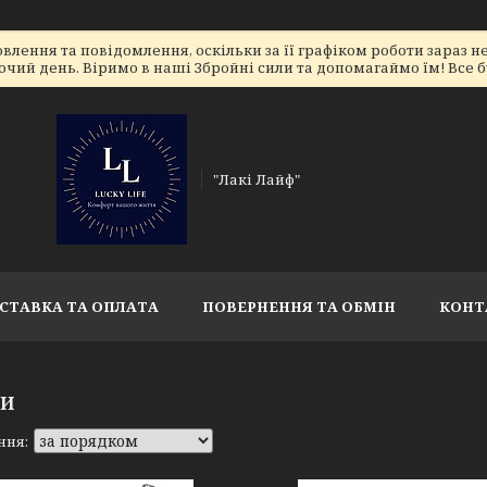
лення та повідомлення, оскільки за її графіком роботи зараз 
очий день. Віримо в наші Збройні сили та допомагаймо їм! Все бу
"Лакі Лайф"
СТАВКА ТА ОПЛАТА
ПОВЕРНЕННЯ ТА ОБМІН
КОНТ
ТИ