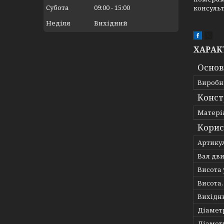
Субота
09:00
15:00
консульт
Неділя
Вихідний
ХАРАК
Основ
Виробн
Конст
Матері
Корис
Артику
Вал дв
Висота
Висота
Вихідн
Діаметр
Діаметр