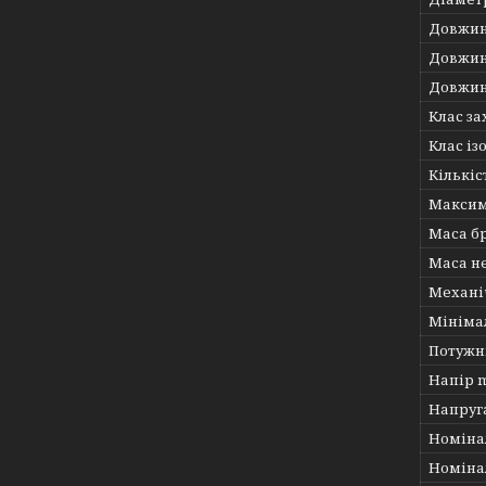
Довжин
Довжин
Довжин
Клас за
Клас із
Кількіс
Максим
Маса бр
Маса не
Механі
Мініма
Потужні
Напір m
Напруг
Номінал
Номінал