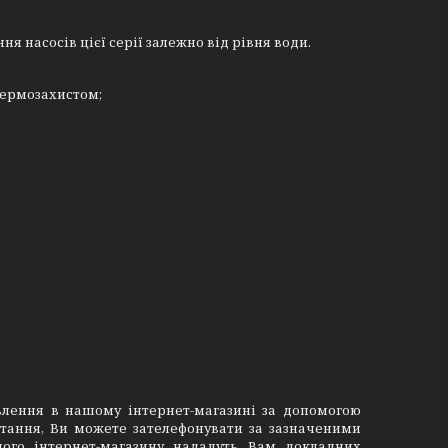
насосів цієї серії залежно від рівня води.
термозахистом;
лення в нашому інтернет-магазині за допомогою
итання, Ви можете зателефонувати за зазначеними
ого інтернет-магазину нададуть Вам докладних