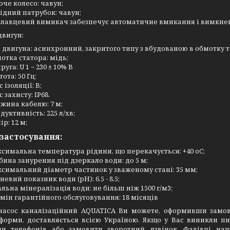
оче колесо: чавун;
ідний патрубок: чавун;
лавцевий вимикач забезпечує автоматичне вмикання і вимкнення 
двигун:
 двигуна: асинхронний, закритого типу з вбудованою в обмотку 
отка статора: мідь;
уга: U 1 ~ 230 ± 10% В
ота: 50 Гц;
 ізоляції: В;
 захисту: IP68.
жина кабелю: 7 м;
дуктивність: 225 л/хв;
ір: 12 м;
застосування:
симальна температура рідини, що перекачується: +40 oC;
бина занурення під дзеркало води: до 5 м;
симальний діаметр частинок у зваженому стані: 35 мм;
невий показник води (pH): 6.5 - 8.5;
альна мінералізація води: не більш ніж 1500 г/м3;
мін гарантійного обслуговування: 18 місяців
насос каналізаційний AQUATICA Ви можете, оформивши замов
 форми, доставляється всією Україною. Якщо у Вас виникли п
и телефонів або замовити зворотний дзвінок. Фахівці наш