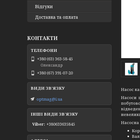
Відгуки
Доставка та оплата
КОНТАКТИ
+380 (63) 363-58-45
Олександр
+380 (67) 391-07-20
Насос ка
Насоси 
optmag@i.ua
побутово
відведе
ІНШІ ВИДИ ЗВ'ЯЗКУ
невелик
Насосна 
Viber
+380633635845
Кор
Вал