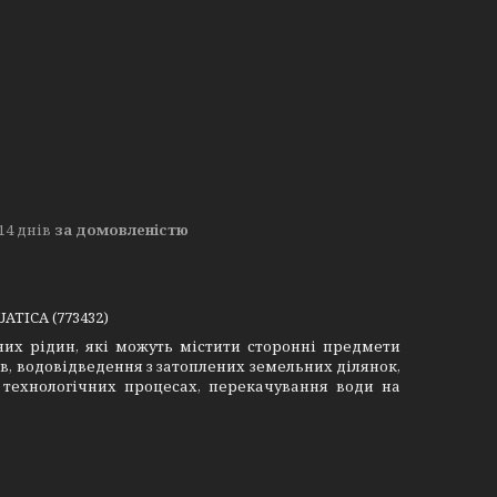
14 днів
за домовленістю
ATICA (773432)
ених рідин, які можуть містити сторонні предмети
ів, водовідведення з затоплених земельних ділянок,
у технологічних процесах, перекачування води на