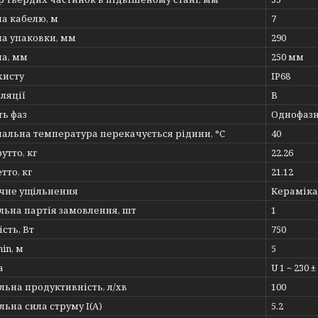
а кабелю, м
7
а упаковки, мм
290
а, мм
250 мм
хисту
IP68
оляції
В
ть фаз
Однофаз
альна температура перекачується рідини, °C
40
утто, кг
22.26
тто, кг
21.12
чне ущільнення
Кераміка
льна партія замовлення, шт
1
сть, Вт
750
in, м
5
а
U 1 ~ 230 
ьна продуктивність, л/хв
100
ьна сила струму I(А)
5.2