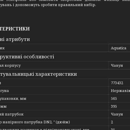
увань і допоможуть зробити правильний вибір.
ТЕРИСТИКИ
ні атрибути
ик
Aquatica
руктивні особливості
ал корпусу
Чавун
тувальницькі характеристики
л
773432
игуна
Нержавіюч
 упаковки, мм
565
, мм
395
ий патрубок
Чавун
 напірного патрубка DN2, " (дюйм)
2
 твердих частинок в підвішеному стані, мм
35