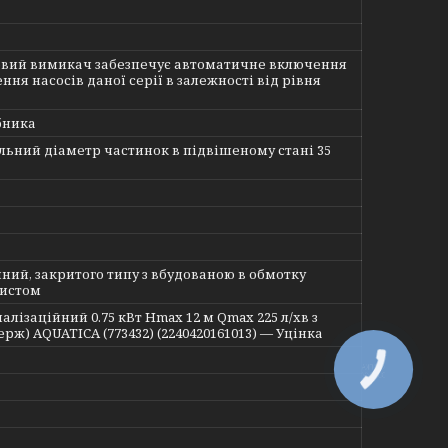
вий вимикач забезпечує автоматичне включення
ння насосів даної серії в залежності від рівня
бника
ьний діаметр частинок в підвішеному стані 35
ний, закритого типу з вбудованою в обмотку
истом
алізаційний 0.75 кВт Hmax 12 м Qmax 225 л/хв з
рж) AQUATICA (773432) (2240420161013) — Уцінка
КНОПКА
ЗВ'ЯЗКУ