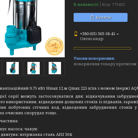
В наявності
Код:
773432
Купити
+380 (63) 363-58-45
Олександр
повернення товару протягом 
налізаційний 0.75 кВт Hmax 12 м Qmax 225 л/хв з ножем (нерж) AQU
цієї серії можуть застосовуватися для: відкачування забрудн
го використання, відведення дощових стоків із підвалів, гараж
ння побутових стічних вод, відведення забруднених стоків 
их очисних спорудах тощо.
частина:
пус насоса: чавун;
 двигуна: неіржавка сталь AISI 304;