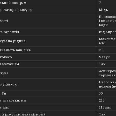
льний напір, м
7
а статора двигуна
Мідь
Поплавко
вості
і виключе
води
а гарантія
Від виро
Максимал
чувана рідина
мм
ивність min, л/хв
25
 колесо
Чавун
й механізм
Так
Асинхрон
игуна
термозах
Насос кан
з уцінкою
ножем (не
, Гц
50
 упаковки, мм
235
, мм
115 мм
 (з ріжучим механізмом)
Так