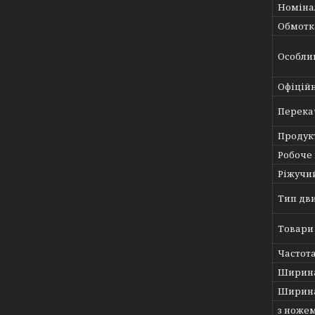
Номіна
Обмотк
Особли
Офіційн
Перека
Продукт
Робоче
Ріжучи
Тип дв
Товари 
Частота
Ширина
Ширина
з ножем