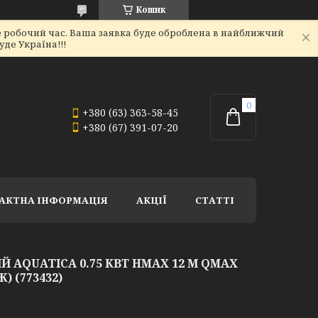
Кошик
не робочий час. Ваша заявка буде оброблена в найближчий
де Україна!!!
+380 (63) 363-58-45
+380 (67) 391-07-20
АКТНА ІНФОРМАЦІЯ
АКЦІЇ
СТАТТІ
 AQUATICA 0.75 КВТ HMAX 12 М QMAX
) (773432)