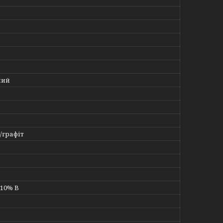
ний
/графіт
± 10% В