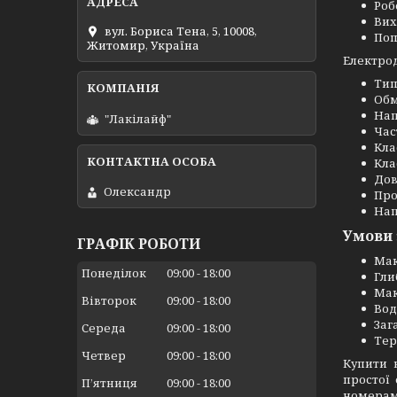
Роб
Вих
вул. Бориса Тена, 5, 10008,
Поп
Житомир, Україна
Електро
Тип
Обм
Напр
"Лакілайф"
Част
Клас
Клас
Дов
Олександр
Про
Нап
Умови 
ГРАФІК РОБОТИ
Мак
Понеділок
09:00
18:00
Гли
Мак
Вівторок
09:00
18:00
Вод
Заг
Середа
09:00
18:00
Тер
Четвер
09:00
18:00
Купити 
простої
Пʼятниця
09:00
18:00
номерам