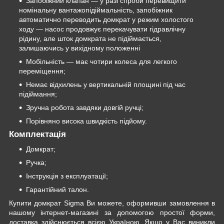
Запобіжний клапан — у разі спроби перевищити
номінальну вантажопідіймальність, запобіжник
автоматично переводить домкрат у режим холостого
ходу — насос продовжує перекачувати гідравлічну
рідину, але шток домкрата не підіймається,
залишаючись у вихідному положенні
Мобільність — має чотири колеса для легкого
переміщення;
Немає відхилень у вертикальній площині під час
підіймання;
Зручна робота завдяки довгій ручці;
Порівняно висока швидкість підйому.
Комплектація
Домкрат;
Ручка;
Інструкція з експлуатації;
Гарантійний талон.
Купити домкрат Sigma Ви можете, оформивши замовлення в
нашому інтернет-магазині за допомогою простої форми,
доставка здійснюється всією Україною. Якщо у Вас виникли