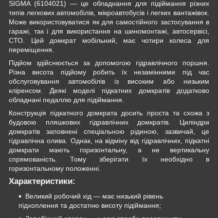
SIGMA (6104021) — це обладнання для підіймання різних
типів легкових автомобілів, мікроавтобусів і легких вантажівок.
Може використовуватися як для самостійного застосування в
гаражі, так і для використання на шиномонтажі, автосервісі,
СТО. Цей домкрат мобільний, має чотири колеса для
переміщення.
Підйом здійснюється за допомогою гідравлічного поршня.
Різна висота підйому робить їх незамінними під час
обслуговування автомобілів із високим або низьким
кліренсом. Деякі моделі підкатних домкратів додатково
обладнані педаллю для підіймання.
Конструкція підкатного домкрата досить проста та схожа з
будовою пляшкових гідравлічних домкратів. Циліндри
домкратів заповнені спеціальною рідиною, зазвичай, це
гідравлічна олива. Однак, на відміну від гідравлічних, підкатні
домкрати мають горизонтальну, а не вертикальну
спрямованість. Тому зберігати їх необхідно в
горизонтальному положенні.
Характеристики:
Великий робочий хід — має низький рівень
підхоплення та достатню висоту підіймання;