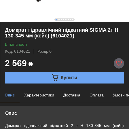
Домкрат гідравлічний підкатний SIGMA 2т H
130-345 мм (кейс) (6104021)
В наявності
Код: 6104021
Роздріб
2 569
₴
Купити
Опис
Характеристики
Доставка
Оплата
Умови п
Опис
Домкрат гідравлічний підкатний 2 т H 130-345 мм (кейс)