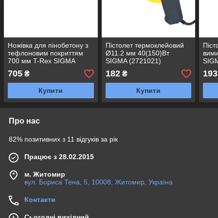
Ножівка для пінобетону з
Пістолет термоклейовий
Піст
тефлоновим покриттям
Ø11.2 мм 40(150)Вт
вими
700 мм T-Rex SIGMA
SIGMA (2721021)
SIGM
(4403261)
705
182
193
₴
₴
Купити
Купити
Про нас
82% позитивних з 11 відгуків за рік
Працює з 28.02.2015
м. Житомир
вул. Бориса Тена, 5, 10008, Житомир, Україна
Контакти
Сьогодні вихідний