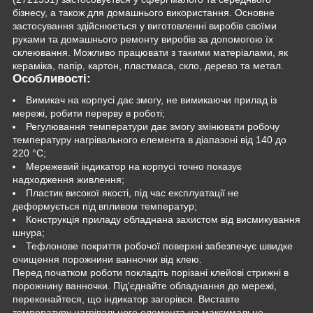
бізнесу, а також для домашнього використання. Основне
застосування здійснюється у виготовленні виробів своїми
руками та домашнього ремонту виробів за допомогою їх
склеювання. Можливо працювати з такими матеріалами, як
кераміка, папір, картон, пластмаса, скло, дерево та метал.
Особливості:
Вимикач на корпусі дає змогу, не вимикаючи прилад із
мережі, робити перерву в роботі;
Регулювання температури дає змогу змінювати робочу
температуру нагрівального елемента в діапазоні від 140 до
220 °C;
Мережевий індикатор на корпусі точно показує
надходження живлення;
Пластик високої якості, під час експлуатації не
деформується під впливом температур;
Конструкція приладу обладнана захистом від висмикування
шнура;
Тефлонове покриття робочої поверхні забезпечує швидке
очищення порожнини ванночки від клею.
Перед початком роботи покладіть порізані клейові стрижні в
порожнину ванночки. Під'єднайте обладнання до мережі,
переконайтеся, що індикатор загорівся. Виставте
температуру нагрівального елемента на максимальне