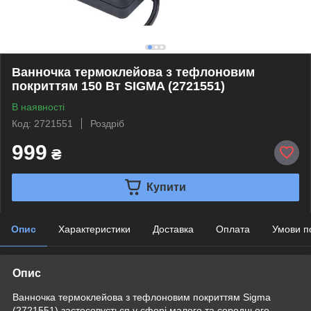
Ванночка термоклейова з тефлоновим
покриттям 150 Вт SIGMA (2721551)
В наявності
Код: 2721551
Роздріб
999
₴
Купити
Опис
Характеристики
Доставка
Оплата
Умови п
Опис
Ванночка термоклейова з тефлоновим покриттям Sigma
(2721551) застосовується у сфері малого та середнього