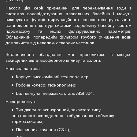
Насоси цієї серії призначені для перекачування води в
системах водопідготування плавальних басейнів і можуть
виконувати функції циркуляційного насоса фільтрувального
встановлення в контурі системи водообміну басейну, систем
гідромасажу та інших фільтрувальних параметрів.
Обладнаний попереднім фільтром грубого очищення води
для захисту від невеликих твердих частинок.
Встановлення обладнання має проводитися в місцях,
захищених від атмосферного впливу та вологи.
Насосна частина:
Корпус: високоміцний технополімер;
Робоче колесо: технополімер;
Вал двигуна: неіржавка сталь AISI 304.
Електродвигун:
Тип двигуна: асинхронний, закритого типу,
повітряного охолодження, з вбудованою в обмотку
термозахистом;
Підшипник: кочення (C&U);