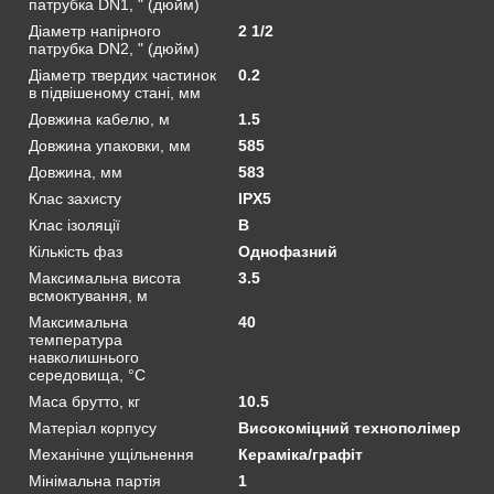
патрубка DN1, " (дюйм)
Діаметр напірного
2 1/2
патрубка DN2, " (дюйм)
Діаметр твердих частинок
0.2
в підвішеному стані, мм
Довжина кабелю, м
1.5
Довжина упаковки, мм
585
Довжина, мм
583
Клас захисту
IPX5
Клас ізоляції
В
Кількість фаз
Однофазний
Максимальна висота
3.5
всмоктування, м
Максимальна
40
температура
навколишнього
середовища, °C
Маса брутто, кг
10.5
Матеріал корпусу
Високоміцний технополімер
Механічне ущільнення
Кераміка/графіт
Мінімальна партія
1