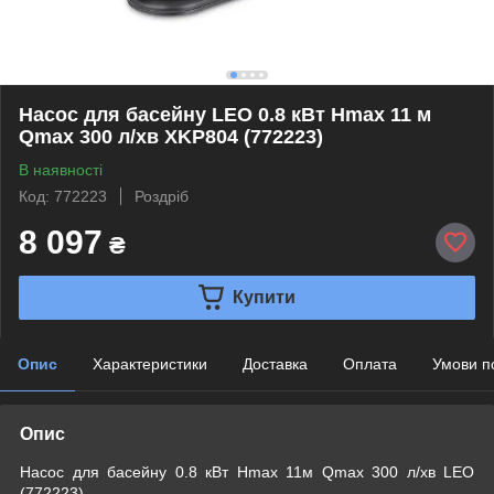
Насос для басейну LEO 0.8 кВт Hmax 11 м
Qmax 300 л/хв XKP804 (772223)
В наявності
Код: 772223
Роздріб
8 097
₴
Купити
Опис
Характеристики
Доставка
Оплата
Умови п
Опис
Насос для басейну 0.8 кВт Hmax 11м Qmax 300 л/хв LEO
(772223)