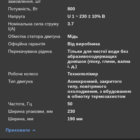
замовлення, шт
Потужність, Вт
800
Напруга
U 1 ~ 230 ± 10% В
Номінальна сила струму
3.7
I(А)
Обмотка статора двигуна
Мідь
Офіційна гарантія
Від виробника
Перекачувана рідина
Тільки для чистої води без
абразивосодержащих
домішок (піску, глини, вапна
і. д.)
Робоче колесо
Технополімер
Тип двигуна
Асинхронний, закритого
типу, повітряного
охолодження, з вбудованою
в обмотку термозахистом
Частота, Гц
50
Ширина упаковки, мм
230
Ширина, мм
190 мм
Приховати