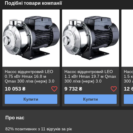
Подібні товари компанії
Насос відцентровий LEO
Насос відцентровий LEO
Насо
0.75 кВт Hmax 16.8 м
1.1 кВт Hmax 19.7 м Qmax
1.5 
Qmax 300 л/хв (нерж) 3.0
300 л/хв (нерж) 3.0
300 
(775519)
(775520)
(775
10 053
9 732
12 
₴
₴
Купити
Купити
Про нас
82% позитивних з 11 відгуків за рік