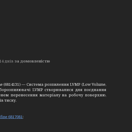
14 днів
за домовленістю
ine (6814131) — Система розпилення LVMP (Low Volume,
Фарборозпилювачі LVMP створювалися для поєднання
пенем перенесення матеріалу на робочу поверхню,
в тиску.
fine 6817081
;