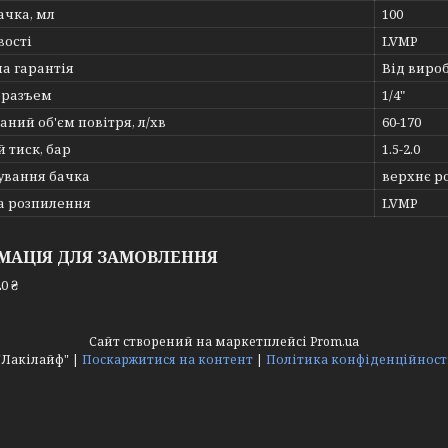
ачка, мл
100
вості
LVMP
а гарантія
Від виро
разъем
1/4"
ний об'єм повітря, л/хв
60-170
 тиск, бар
1.5-2.0
ування бачка
верхнє р
а розпилення
LVMP
МАЦІЯ ДЛЯ ЗАМОВЛЕННЯ
0 ₴
Сайт створений на маркетплейсі
Prom.ua
"Лакілайф" |
Поскаржитися на контент
|
Політика конфіденційност