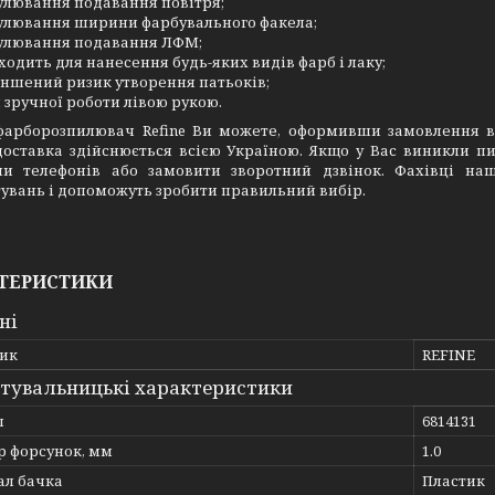
улювання подавання повітря;
улювання ширини фарбувального факела;
улювання подавання ЛФМ;
ходить для нанесення будь-яких видів фарб і лаку;
ншений ризик утворення патьоків;
 зручної роботи лівою рукою.
фарборозпилювач Refine Ви можете, оформивши замовлення в
доставка здійснюється всією Україною. Якщо у Вас виникли п
и телефонів або замовити зворотний дзвінок. Фахівці наш
увань і допоможуть зробити правильний вибір.
ТЕРИСТИКИ
ні
ик
REFINE
тувальницькі характеристики
л
6814131
р форсунок, мм
1.0
ал бачка
Пластик