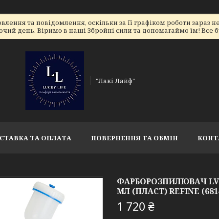
лення та повідомлення, оскільки за її графіком роботи зараз 
очий день. Віримо в наші Збройні сили та допомагаймо їм! Все бу
"Лакі Лайф"
СТАВКА ТА ОПЛАТА
ПОВЕРНЕННЯ ТА ОБМІН
КОНТ
ФАРБОРОЗПИЛЮВАЧ LVMP Ø
МЛ (ПЛАСТ) REFINE (681
1 720 ₴