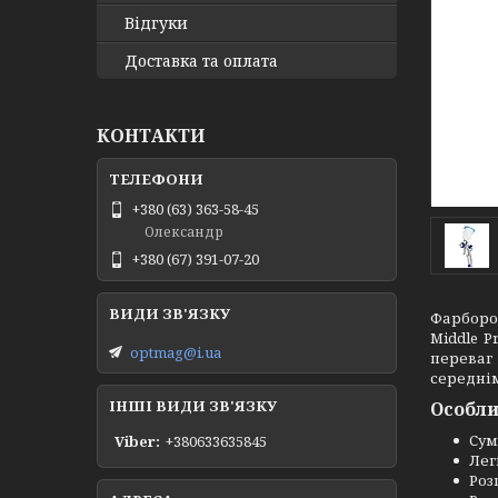
Відгуки
Доставка та оплата
КОНТАКТИ
+380 (63) 363-58-45
Олександр
+380 (67) 391-07-20
Фарбороз
Middle P
optmag@i.ua
переваг
середнім
ІНШІ ВИДИ ЗВ'ЯЗКУ
Особли
Сум
Viber
+380633635845
Лег
Роз