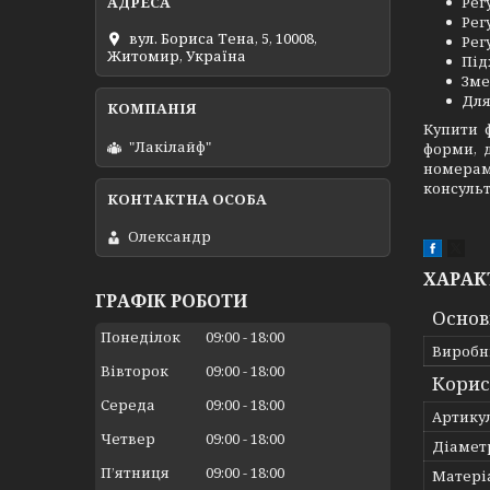
Рег
Рег
вул. Бориса Тена, 5, 10008,
Рег
Житомир, Україна
Під
Зме
Для
Купити 
"Лакілайф"
форми, 
номерам
консульт
Олександр
ХАРАК
ГРАФІК РОБОТИ
Основ
Понеділок
09:00
18:00
Виробн
Вівторок
09:00
18:00
Корис
Середа
09:00
18:00
Артику
Четвер
09:00
18:00
Діамет
Пʼятниця
09:00
18:00
Матері