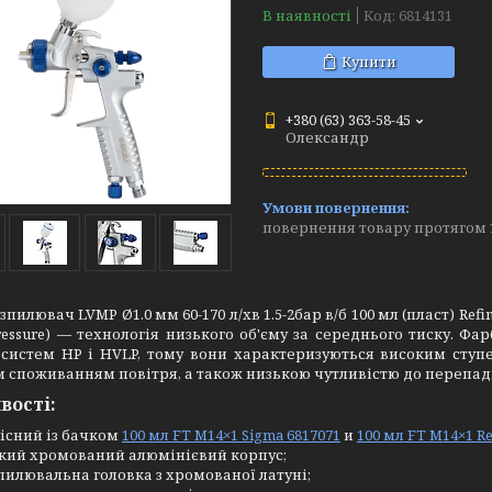
В наявності
Код:
6814131
Купити
+380 (63) 363-58-45
Олександр
повернення товару протягом 
пилювач LVMP Ø1.0 мм 60-170 л/хв 1.5-2бар в/б 100 мл (пласт) Ref
ressure) — технологія низького об'єму за середнього тиску. 
 систем HP і HVLP, тому вони характеризуються високим сту
 споживанням повітря, а також низькою чутливістю до перепаді
вості:
існий із бачком
100 мл FT M14×1 Sigma 6817071
и
100 мл FT M14×1 Re
кий хромований алюмінієвий корпус;
пилювальна головка з хромованої латуні;