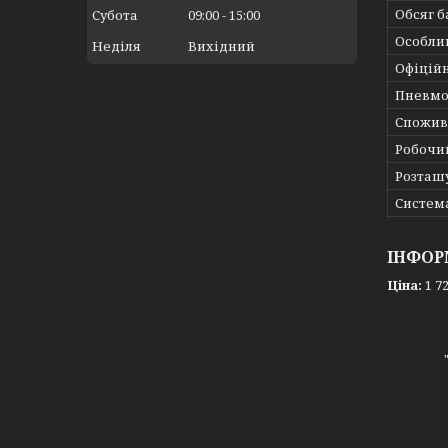
Обсяг б
Субота
09:00
15:00
Особли
Неділя
Вихідний
Офіційн
Пневмо
Спожива
Робочий
Розташ
Систем
ІНФОР
Ціна:
1 72