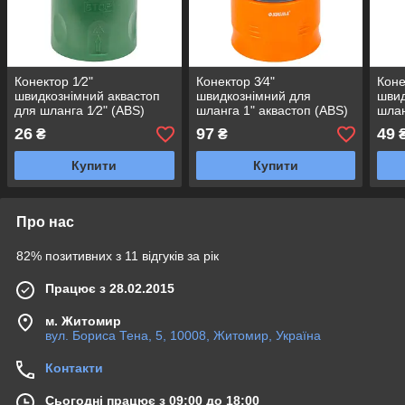
Конектор 1⁄2"
Конектор 3⁄4"
Коне
швидкознімний аквастоп
швидкознімний для
швид
для шланга 1⁄2" (ABS)
шланга 1" аквастоп (ABS)
шлан
GRAD (5016115)
FLORA (5015504)
FLO
26
97
49
₴
₴
Купити
Купити
Про нас
82% позитивних з 11 відгуків за рік
Працює з 28.02.2015
м. Житомир
вул. Бориса Тена, 5, 10008, Житомир, Україна
Контакти
Сьогодні працює з 09:00 до 18:00