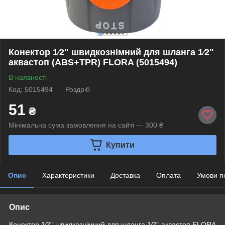
Конектор 1⁄2" швидкознімний для шланга 1⁄2"
аквастоп (ABS+TPR) FLORA (5015494)
В наявності
Код: 5015494
Роздріб
51
₴
Мінімальна сума замовлення на сайті — 300 ₴
Купити
Опис
Характеристики
Доставка
Оплата
Умови п
Опис
Конектор 1⁄2" швидкознімний для шланга 1⁄2" аквастоп FLORA