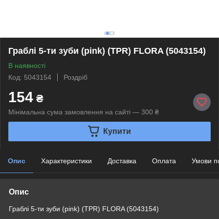
Граблі 5-ти зуби (pink) (TPR) FLORA (5043154)
В наявності
Код: 5043154
Роздріб
154
₴
Мінімальна сума замовлення на сайті — 300 ₴
Купити
Опис
Характеристики
Доставка
Оплата
Умови п
Опис
Граблі 5-ти зуби (pink) (TPR) FLORA (5043154)