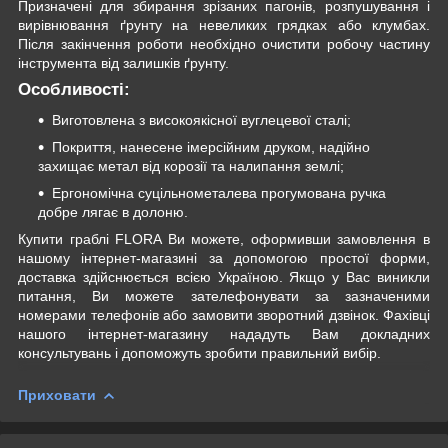
Призначені для збирання зрізаних пагонів, розпушування і
вирівнювання ґрунту на невеликих грядках або клумбах.
Після закінчення роботи необхідно очистити робочу частину
інструмента від залишків ґрунту.
Особливості:
Виготовлена з високоякісної вуглецевої сталі;
Покриття, нанесене імерсійним друком, надійно
захищає метал від корозії та налипання землі;
Ергономічна суцільнометалева прогумована ручка
добре лягає в долоню.
Купити граблі FLORA Ви можете, оформивши замовлення в
нашому інтернет-магазині за допомогою простої форми,
доставка здійснюється всією Україною. Якщо у Вас виникли
питання, Ви можете зателефонувати за зазначеними
номерами телефонів або замовити зворотний дзвінок. Фахівці
нашого інтернет-магазину нададуть Вам докладних
консультувань і допоможуть зробити правильний вибір.
Приховати