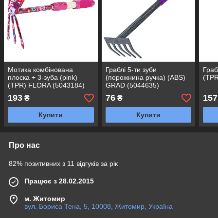
Мотика комбінована
Граблі 5-ти зуби
Граб
плоска + 3-зуба (pink)
(порожнина ручка) (ABS)
(TPR
(TPR) FLORA (5043184)
GRAD (5044635)
193
76
157
₴
₴
Купити
Купити
Про нас
82% позитивних з 11 відгуків за рік
Працює з 28.02.2015
м. Житомир
вул. Бориса Тена, 5, 10008, Житомир, Україна