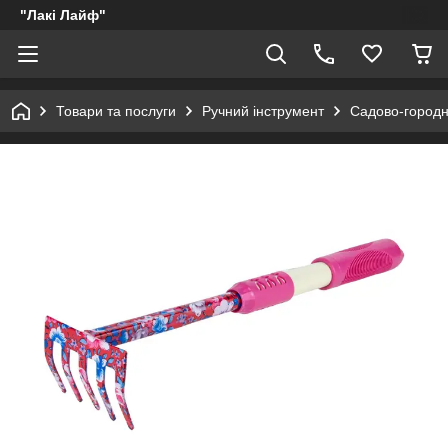
"Лакі Лайф"
Товари та послуги
Ручний інструмент
Садово-городн