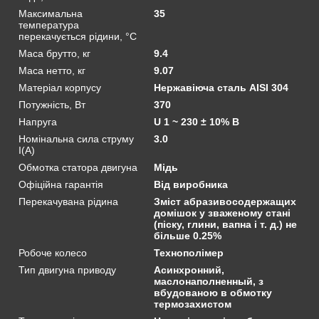
Максимальна
35
температура
перекачується рідини, °C
Маса брутто, кг
9.4
Маса нетто, кг
9.07
Матеріал корпусу
Нержавіюча сталь AISI 304
Потужність, Вт
370
Напруга
U 1 ~ 230 ± 10% В
Номінальна сила струму
3.0
I(А)
Обмотка статора двигуна
Мідь
Офіційна гарантія
Від виробника
Перекачувана рідина
Зміст абразивосодержащих
домішок у зваженому стані
(піску, глини, вапна і т. д.) не
більше 0.25%
Робоче колесо
Технополімер
Тип двигуна приводу
Асинхронний,
маслонаполненный, з
вбудованою в обмотку
термозахистом