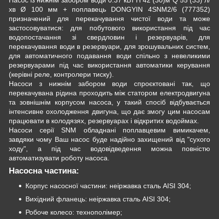
хв Ø 100 мм + поплавець DONGYIN 4SNM2/6 (777352)
призначений для перекачування чистої води та може
застосовуватися: для побутового використання під час
водопостачання зі свердловин і резервуарів, для
перекачування води в резервуари, для зрошувальних систем,
для автоматичного подавання води спільно з невеликими
резервуарами під час використання автоматики керування
(керівні реле, контролери тиску).
Насоси з нижнім забором води спроєктовані так, що
перекачувана рідина проходить між статором електродвигуна
та зовнішнім корпусом насоса, у такий спосіб відбувається
інтенсивне охолодження двигуна, що дає змогу цим насосам
працювати в колодязях, резервуарах і відкритих водоймах.
Насоси серії SNM обладнані поплавцевим вимикачем,
завдяки чому Ваш насос буде надійно захищений від "сухого
ходу", а під час водовідведення можна повністю
автоматизувати роботу насоса.
Насосна частина:
Корпус насосної частини: неіржавка сталь AISI 304;
Вихідний фланець: неіржавка сталь AISI 304;
Робоче колесо: технополімер;