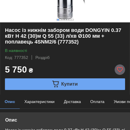
Насос із нижнім забором води DONGYIN 0.37
кВт H 42 (30)м Q 55 (33) л/хв Ø100 мм +
поплавець 4SNM2/6 (777352)
В наявності
Код: 777352
Роздріб
5 750
₴
Купити
Опис
Характеристики
Доставка
Оплата
Умови п
Опис
Насос із нижнім забором води 0.37 кВт H 42 (30)м Q 55 (33) л/