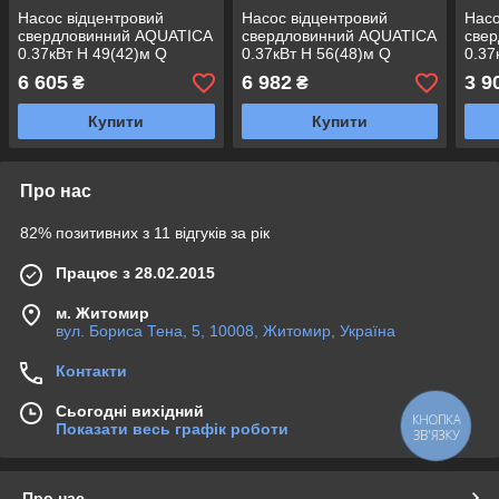
Насос відцентровий
Насос відцентровий
Нас
свердловинний AQUATICA
свердловинний AQUATICA
све
0.37кВт H 49(42)м Q
0.37кВт H 56(48)м Q
0.37
55(30) л/хв Ø102 мм
55(30) л/хв Ø102 мм
30(2
6 605
6 982
3 9
₴
₴
(кабель 35 м) (DONGYIN)
(кабель 40 м) (DONGYIN)
(нер
4SEm2/7
4SEm2/8
(777
Купити
Купити
Про нас
82% позитивних з 11 відгуків за рік
Працює з 28.02.2015
м. Житомир
вул. Бориса Тена, 5, 10008, Житомир, Україна
Контакти
Сьогодні вихідний
КНОПКА
Показати весь графік роботи
ЗВ'ЯЗКУ
Про нас