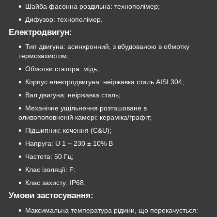
Шайба фасонна роздільна: технополімер;
Дифузор: технополімер.
Електродвигун:
Тип двигуна: асинхронний, з вбудованою в обмотку
термозахистом;
Обмотки статора: мідь;
Корпус електродвигуна: неіржавка сталь AISI 304;
Вал двигуна: неіржавка сталь;
Механічне ущільнення розташоване в
оливопоповненій камері: кераміка/графіт;
Підшипник: кочення (C&U);
Напруга: U 1 ~ 230 ± 10% В
Частота: 50 Гц;
Клас ізоляції: F:
Клас захисту: IP68.
Умови застосування:
Максимальна температура рідини, що перекачується: