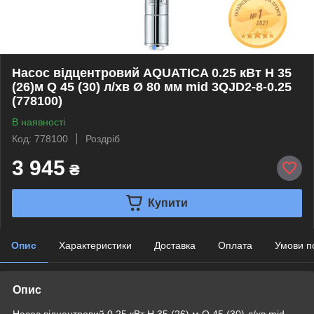
Насос відцентровий AQUATICA 0.25 кВт H 35
(26)м Q 45 (30) л/хв Ø 80 мм mid 3QJD2-8-0.25
(778100)
В наявності
Код: 778100
Роздріб
3 945
₴
Купити
Опис
Характеристики
Доставка
Оплата
Умови п
Опис
Насос відцентровий 0.25 кВт H 35 (26) м Q 45 (30) л/хв mid