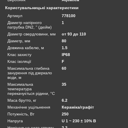
Користувальницькі характеристики
Артикул
778100
Діаметр напірного
1
патрубка DN2, " (дюйм)
Діаметр свердловини, мм
от 93 до 110
Діаметр, мм
80
Довжина кабелю, м
1.5
Клас захисту
IP68
Клас ізоляції
F
Максимальна глибина
60
занурення під дзеркало
води, м
Максимальна
35
температура
перекачується рідини, °C
Маса брутто, кг
6.2
Механічне ущільнення
Кераміка/графіт
Потужність, Вт
250
Напруга
U 1 ~ 230 ± 10% В
Номінальна сила струму
2.2