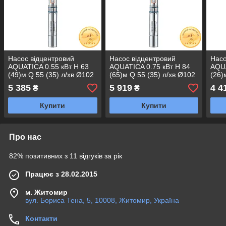
Насос відцентровий
Насос відцентровий
Насо
AQUATICA 0.55 кВт H 63
AQUATICA 0.75 кВт H 84
AQUA
(49)м Q 55 (35) л/хв Ø102
(65)м Q 55 (35) л/хв Ø102
(26)
мм mid 4QJD3-9-0.55
мм mid 4QJD3-12-0.75
кабе
5 385
5 919
4 4
₴
₴
(778122)
(778123)
(778
Купити
Купити
Про нас
82% позитивних з 11 відгуків за рік
Працює з 28.02.2015
м. Житомир
вул. Бориса Тена, 5, 10008, Житомир, Україна
Контакти