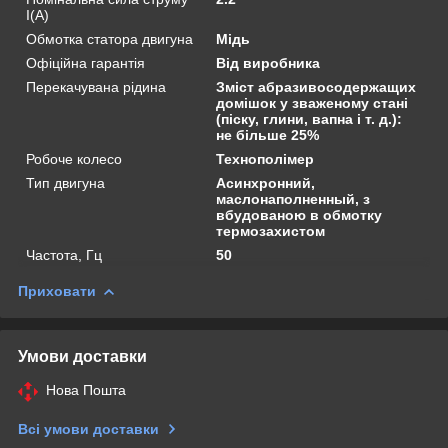
I(А)
Обмотка статора двигуна
Мідь
Офіційна гарантія
Від виробника
Перекачувана рідина
Зміст абразивосодержащих
домішок у зваженому стані
(піску, глини, вапна і т. д.):
не більше 25%
Робоче колесо
Технополімер
Тип двигуна
Асинхронний,
маслонаполненный, з
вбудованою в обмотку
термозахистом
Частота, Гц
50
Приховати
Умови доставки
Нова Пошта
Всі умови доставки