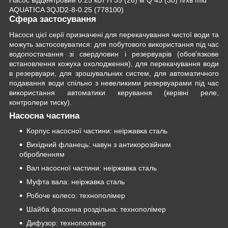
AQUATICA 3QJD2-8-0.25 (778100)
Сфера застосування
Насоси цієї серії призначені для перекачування чистої води та
можуть застосовуватися: для побутового використання під час
водопостачання зі свердловин і резервуарів (обов'язкове
встановлення кожуха охолодження), для перекачування води
в резервуари, для зрошувальних систем, для автоматичного
подавання води спільно з невеликими резервуарами під час
використання автоматики керування (керівні реле,
контролери тиску).
Насосна частина
Корпус насосної частини: неіржавка сталь
Вихідний фланець: чавун з антикорозійним
обробленням
Вал насосної частини: неіржавка сталь
Муфта вала: неіржавка сталь
Робоче колесо: технополімер
Шайба фасонна роздільна: технополімер
Дифузор: технополімер