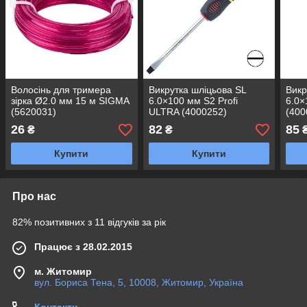
Волосінь для тримера
Викрутка шліцьова SL
Викр
зірка Ø2.0 мм 15 м SIGMA
6.0×100 мм S2 Profi
6.0×
(5620031)
ULTRA (4000252)
(400
26
82
85
₴
₴
Купити
Купити
Про нас
82% позитивних з 11 відгуків за рік
Працює з 28.02.2015
м. Житомир
вул. Бориса Тена, 5, 10008, Житомир, Україна