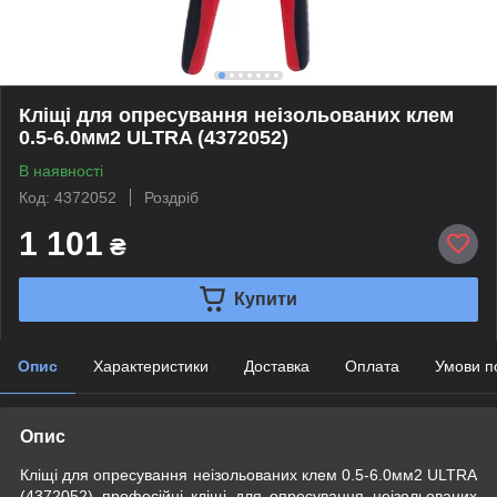
Кліщі для опресування неізольованих клем
0.5-6.0мм2 ULTRA (4372052)
В наявності
Код: 4372052
Роздріб
1 101
₴
Купити
Опис
Характеристики
Доставка
Оплата
Умови п
Опис
Кліщі для опресування неізольованих клем 0.5-6.0мм2 ULTRA
(4372052) професійні кліщі для опресування неізольованих