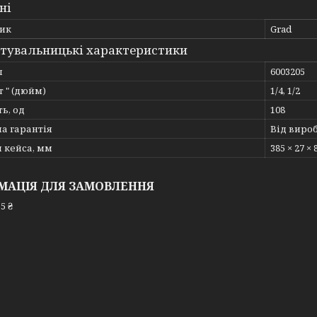
ні
ик
Grad
тувальницькі характеристики
л
6003205
 " (дюйм)
1/4, 1/2
ть, од
108
а гарантія
Від виро
 кейса, мм
385 × 27 × 
МАЦІЯ ДЛЯ ЗАМОВЛЕННЯ
5 ₴