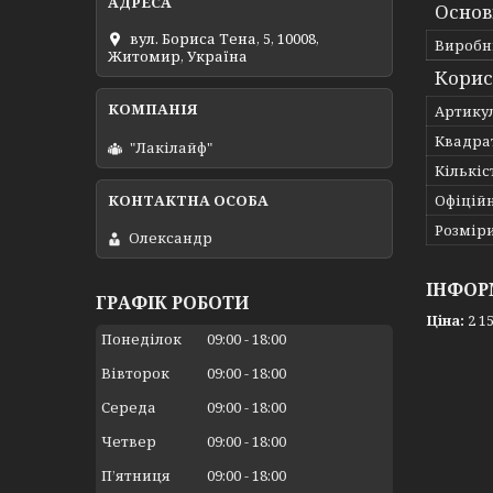
Основ
вул. Бориса Тена, 5, 10008,
Виробн
Житомир, Україна
Корис
Артику
Квадрат
"Лакілайф"
Кількіс
Офіційн
Розміри
Олександр
ІНФОР
ГРАФІК РОБОТИ
Ціна:
2 15
Понеділок
09:00
18:00
Вівторок
09:00
18:00
Середа
09:00
18:00
Четвер
09:00
18:00
Пʼятниця
09:00
18:00