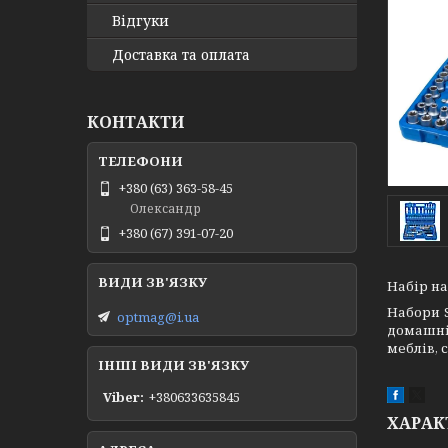
Відгуки
Доставка та оплата
КОНТАКТИ
+380 (63) 363-58-45
Олександр
+380 (67) 391-07-20
Набір нас
Набори S
optmag@i.ua
домашні
меблів, 
ІНШІ ВИДИ ЗВ'ЯЗКУ
Viber
+380633635845
ХАРАК