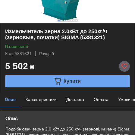
Измельчитель зерна 2.0кВт до 250кг/ч
(зерновые, початки) SIGMA (5381321)
В наявності
Код: 5381321
Роздріб
5 502
₴
Купити
Опис
Характеристики
Доставка
Оплата
Умови п
Опис
Подрібнювач зерна 2.0 кВт до 250 кг/ч (зернові, качани) Sigma
(5381321) застосовується для помелу зернової культури