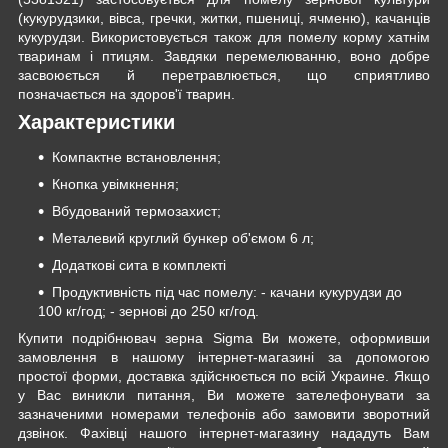
(кукурудзики, вівса, гречки, житки, пшениці, ячменю), качанців
кукурудзи. Використовується також для помелу корму хатнім
тваринам і птицям. Завдяки перемелюванню, воно добре
засвоюється й перетравлюється, що сприятливо
позначається на здоров'ї тварин.
Характеристики
Компактне встановлення;
Кнопка увімкнення;
Вбудований термозахист;
Металевий круглий бункер об'ємом 6 л;
Додаткові сита в комплекті
Продуктивність під час помелу: - качани кукурудзи до
100 кг/год; - зернові до 250 кг/год.
Купити подрібнювач зерна Sigma Ви можете, оформивши
замовлення в нашому інтернет-магазині за допомогою
простої форми, доставка здійснюється по всій Украине. Якщо
у Вас виникли питання, Ви можете зателефонувати за
зазначеними номерами телефонів або замовити зворотний
дзвінок. Фахівці нашого інтернет-магазину нададуть Вам