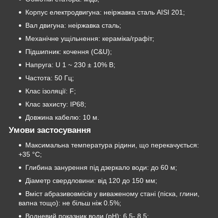
Корпус електродвигуна: неіржавка сталь AISI 201;
Вал двигуна: неіржавка сталь;
Механічне ущільнення: кераміка/графіт;
Підшипник: кочення (C&U);
Напруга: U 1 ~ 230 ± 10% В;
Частота: 50 Гц;
Клас ізоляції: F;
Клас захисту: IP68;
Довжина кабелю: 10 м.
Умови застосування
Максимальна температура рідини, що перекачується:
+35 °C;
Глибина занурення під дзеркало води: до 60 м;
Діаметр свердловини: від 120 до 150 мм;
Вміст абразивовмісів у виваженому стані (піска, глини,
вапна тощо): не більш ніж 0.5%;
Водневий показник води (рН): 6.5- 8.5;