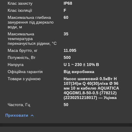
Клас захисту
IP68
Клас ізоляції
F
Максимальна глибина
60
занурення під дзеркало
води, м
Максимальна
35
температура
перекачується рідини, °C
Маса брутто, кг
11.095
Потужність, Вт
500
Напруга
U 1 ~ 230 ± 10% В
Офіційна гарантія
Від виробника
Товари з уцінкою
Насос шнековий 0.5кВт H
107(34)м Q 40(30)л/хв Ø 96
мм 10 м кабелю AQUATICA
4QGDM1.8-50-0.5 (778212)
(2230251218017) — Уцінка
Частота, Гц
50
Приховати