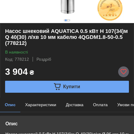
Насос шнековий AQUATICA 0.5 кВт H 107(34)м
Q 40(30) л/хв 10 мм кабелю 4QGDM1.8-50-0.5
(778212)
В наявності
Код: 778212
Роздріб
3 904
₴
Купити
Опис
Характеристики
Доставка
Оплата
Умови п
Опис
Насос шнековий 0.5кВт H 107(34)м Q 40(30)л/хв Ø 96 мм 10 м