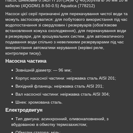
кабелю (4QGDM1.8-50-0.5) Aquatica (778212)
Насоси цієї серії призначені для перекачування чистої води та
можуть застосовуватися: для побутового використання під час
водопостачання зі свердловин і резервуарів (обов'язкове
встановлення кожуха охолодження), для перекачування води
в резервуари, для зрошувальних систем, для автоматичного
подавання води спільно з невеликими резервуарами під час
використання автоматики керування (керівні реле,
контролери тиску).
Насосна частина
Зовнішній діаметр: — 96 мм;
Корпус насосної частини: неіржавка сталь AISI 201;
Вихідний фланець: неіржавка сталь AISI 201;
Вал насосної частини: неіржавка сталь AISI 304;
Шнек: хромована сталь.
Електродвигун
Тип двигуна: асинхронний, оливонаповнений, з
вбудованою в обмотку термозахистом;
Обмотки статора: мідь;