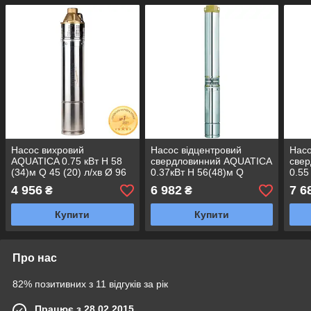
Насос вихровий
Насос відцентровий
Насо
AQUATICA 0.75 кВт H 58
свердловинний AQUATICA
све
(34)м Q 45 (20) л/хв Ø 96
0.37кВт H 56(48)м Q
0.55
мм 10 м кабелю
55(30) л/хв Ø102 мм
(30)
4 956
6 982
7 6
₴
₴
4SKm100M (778311)
(кабель 40 м) (DONGYIN)
40 м
4SEm2/8
Купити
Купити
Про нас
82% позитивних з 11 відгуків за рік
Працює з 28.02.2015