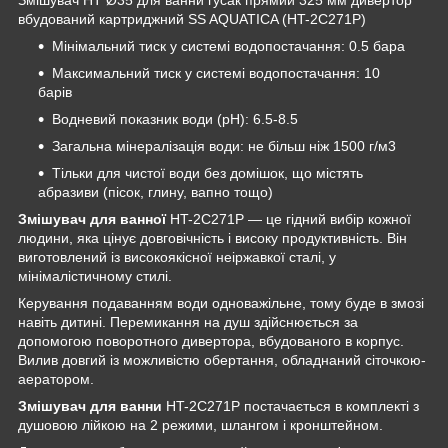
вбудований картриджний SS AQUATICA (HT-2C271P)
Мінімальний тиск у системі водопостачання: 0.5 бара
Максимальний тиск у системі водопостачання: 10
барів
Водневий показник води (pH): 6.5-8.5
Загальна мінералізація води: не більш ніж 1500 г/м3
Тільки для чистої води без домішок, що містять
абразиви (пісок, глину, вапно тощо)
Змішувач для ванної
HT-2C271P — це гідний вибір кожної
людини, яка цінує довговічність і високу продуктивність. Він
виготовлений із високоякісної неіржавкої сталі, у
мінімалістичному стилі.
Керування подаванням води одноважільне, тому буде в змозі
навіть дитині. Перемикання на душ здійснюється за
допомогою поворотного дивертора, вбудованого в корпус.
Вилив довгий із можливістю обертання, обладнаний сіточкою-
аератором.
Змішувач для ванни
HT-2C271P постачається в комплекті з
душовою лійкою на 2 режими, шлангом і кронштейном.