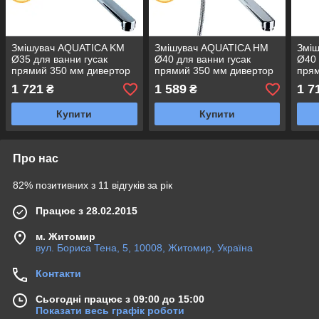
Змішувач AQUATICA KM
Змішувач AQUATICA HM
Змі
Ø35 для ванни гусак
Ø40 для ванни гусак
Ø40 
прямий 350 мм дивертор
прямий 350 мм дивертор
прям
вбудований картриджний
вбудований картриджний
вбуд
1 721
1 589
1 7
₴
₴
KM-2C233C (9740220)
HM-2C231C (9736220)
KN-2
Купити
Купити
Про нас
82% позитивних з 11 відгуків за рік
Працює з 28.02.2015
м. Житомир
вул. Бориса Тена, 5, 10008, Житомир, Україна
Контакти
Сьогодні працює з 09:00 до 15:00
Показати весь графік роботи