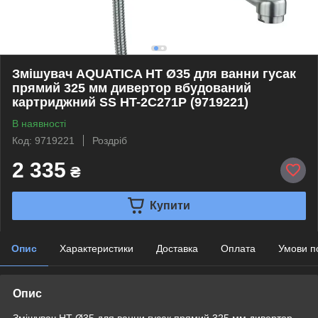
Змішувач AQUATICA HT Ø35 для ванни гусак
прямий 325 мм дивертор вбудований
картриджний SS HT-2C271P (9719221)
В наявності
Код: 9719221
Роздріб
2 335
₴
Купити
Опис
Характеристики
Доставка
Оплата
Умови п
Опис
Змішувач HT Ø35 для ванни гусак прямий 325 мм дивертор