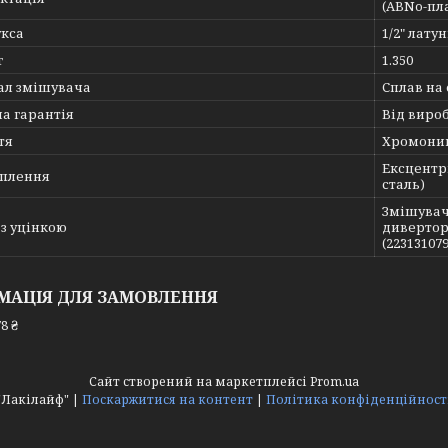
(АВNo-пл
укса
1/2" лат
г
1.350
ал змішувача
Сплав на 
а гарантія
Від виро
тя
Хромони
Ексцентр
іплення
сталь)
Змішувач
з уцінкою
дивертор
(22313107
МАЦІЯ ДЛЯ ЗАМОВЛЕННЯ
8 ₴
Сайт створений на маркетплейсі
Prom.ua
"Лакілайф" |
Поскаржитися на контент
|
Політика конфіденційност