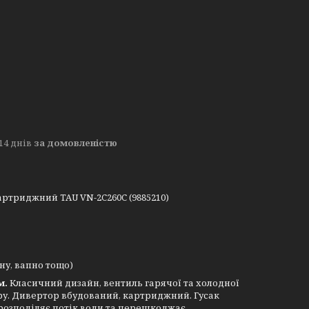
14 днів
за домовленістю
артриджний TAU VN-2C260C (9885210)
ну, вапно тощо)
м.
Класичний дизайн, вентиль гарячої та холодної
ру. Дивертор вбудований, картриджний. Гусак
 розподіляє потік води та перешкоджає