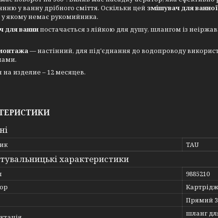
нню у ванну дрібного сміття. Оскільки цей
змішувач для ванної
, у якому немає рукомийника.
ч для ванни
постачається з лійкою для душу, шлангом із неіржавк
монтажа
— настінний, для під'єднання до водопроводу викори
чами.
 на изделие – 12 месяцев.
ТЕРИСТИКИ
ні
ик
TAU
тувальницькі характеристики
л
9885210
ор
Картрід
Прямий 3
шланг для
ктація