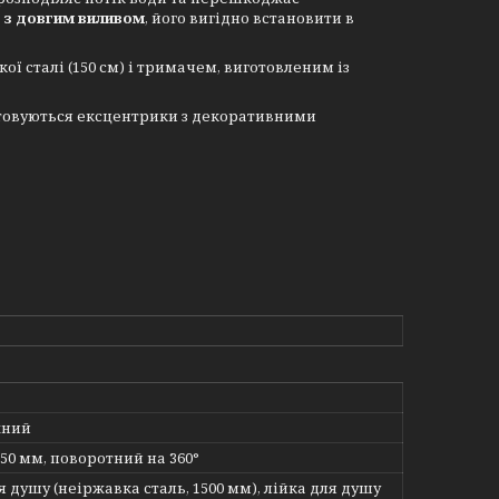
 з довгим виливом
, його вигідно встановити в
ої сталі (150 см) і тримачем, виготовленим із
стовуються ексцентрики з декоративними
жний
50 мм, поворотний на 360°
 душу (неіржавка сталь, 1500 мм), лійка для душу