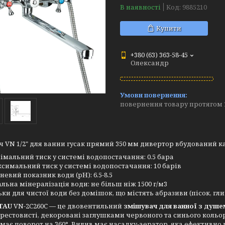
В наявності
Код:
9885210
Купити
+380 (63) 363-58-45
Олександр
повернення товару протягом 
 VN 1/2" для ванни гусак прямий 350 мм дивертор вбудований к
імальний тиск у системі водопостачання: 0.5 бара
симальний тиск у системі водопостачання: 10 барів
невий показник води (pH): 6.5-8.5
альна мінералізація води: не більш ніж 1500 г/м3
ьки для чистої води без домішок, що містять абразиви (пісок, гли
TAU
VN-2C260C — це двовентильний
змішувач для ванної з душе
рестовисті, декоровані заглушками червоного та синього кольо
має поворот на 360°. Вилив має насадку-аератор, яка ефективно