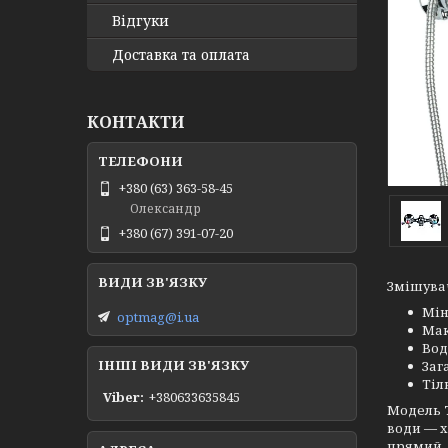
Відгуки
Доставка та оплата
КОНТАКТИ
+380 (63) 363-58-45
Олександр
+380 (67) 391-07-20
Змішувач
Мін
optmag@i.ua
Мак
Вод
ІНШІ ВИДИ ЗВ'ЯЗКУ
Заг
Тіл
Viber
+380633635845
Модель
води — х
прямий, 