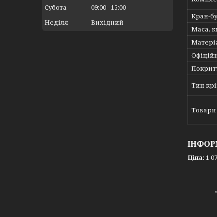
Субота
09:00
15:00
Кран-б
Неділя
Вихідний
Маса, к
Матері
Офіційн
Покрит
Тип кр
Товари 
ІНФОР
Ціна:
1 07