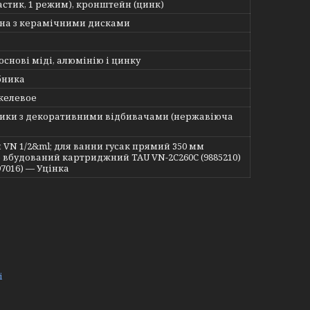
астик, 1 режим), кронштейн (цинк)
унна з керамічними дисками
основі міді, алюмінію і цинку
бника
келевое
ики з декоративними відбивачами (нержавіюча
 VN 1/2&ml; для ванни гусак прямий 350 мм
 вбудований картриджний TAU VN-2C260C (9885210)
97016) — Уцінка
і