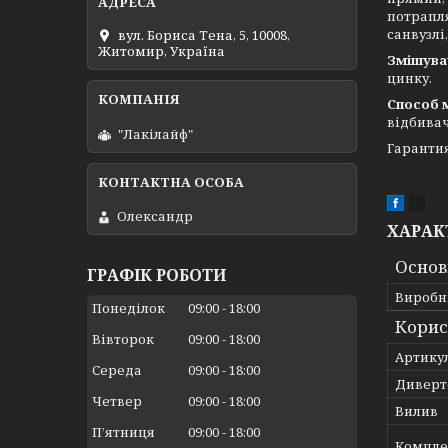
потрапля
санвузлі
вул. Бориса Тена, 5, 10008,
Житомир, Україна
Змішува
цинку.
Способ 
відбива
"Лакілайф"
Гарантия
Олександр
ХАРАК
Основ
ГРАФІК РОБОТИ
Виробн
Понеділок
09:00
18:00
Корис
Вівторок
09:00
18:00
Артику
Середа
09:00
18:00
Диверт
Четвер
09:00
18:00
Вилив
Пʼятниця
09:00
18:00
Компле