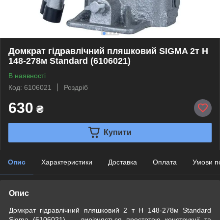
Домкрат гідравлічний пляшковий SIGMA 2т H
148-278м Standard (6106021)
В наявності
Код: 6106021
Роздріб
630
₴
Купити
Опис
Характеристики
Доставка
Оплата
Умови п
Опис
Домкрат гідравлічний пляшковий 2 т H 148-278м Standard
Sigma (6106021) — вирізняється простотою конструкції та