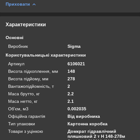
Приховати
Характеристики
Основні
Виробник
Sigma
Користувальницькі характеристики
Артикул
6106021
Висота підхоплення, мм
148
Висота підйому, мм
278
Вантажопідйомність, т
2
Маса брутто, кг
2.2
Маса нетто, кг
2.1
Об'єм, м3
0.002035
Офіційна гарантія
Від виробника
Тип упаковки
Картонна коробка
Товари з уцінкою
Домкрат гідравлічний
пляшковий 2 т H 148-278м