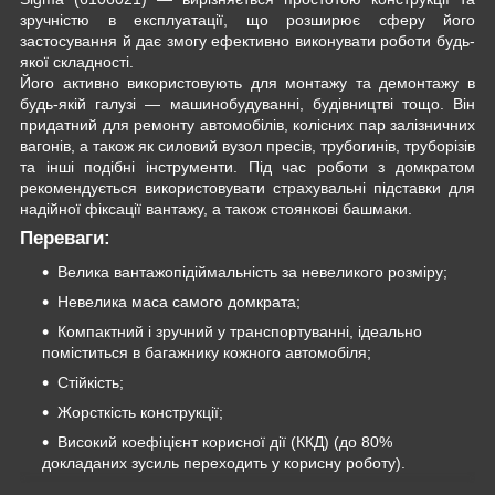
зручністю в експлуатації, що розширює сферу його
застосування й дає змогу ефективно виконувати роботи будь-
якої складності.
Його активно використовують для монтажу та демонтажу в
будь-якій галузі — машинобудуванні, будівництві тощо. Він
придатний для ремонту автомобілів, колісних пар залізничних
вагонів, а також як силовий вузол пресів, трубогинів, труборізів
та інші подібні інструменти. Під час роботи з домкратом
рекомендується використовувати страхувальні підставки для
надійної фіксації вантажу, а також стоянкові башмаки.
Переваги:
Велика вантажопідіймальність за невеликого розміру;
Невелика маса самого домкрата;
Компактний і зручний у транспортуванні, ідеально
поміститься в багажнику кожного автомобіля;
Стійкість;
Жорсткість конструкції;
Високий коефіцієнт корисної дії (ККД) (до 80%
докладаних зусиль переходить у корисну роботу).