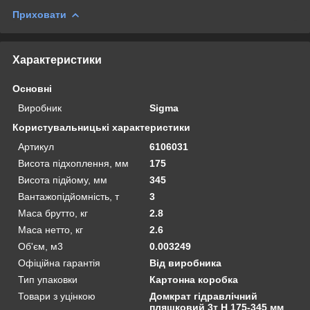
Приховати
Характеристики
Основні
Виробник
Sigma
Користувальницькі характеристики
Артикул
6106031
Висота підхоплення, мм
175
Висота підйому, мм
345
Вантажопідйомність, т
3
Маса брутто, кг
2.8
Маса нетто, кг
2.6
Об'єм, м3
0.003249
Офіційна гарантія
Від виробника
Тип упаковки
Картонна коробка
Товари з уцінкою
Домкрат гідравлічний
пляшковий 3т H 175-345 мм