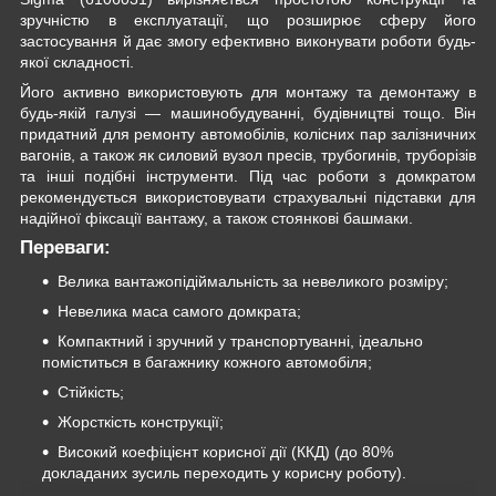
зручністю в експлуатації, що розширює сферу його
застосування й дає змогу ефективно виконувати роботи будь-
якої складності.
Його активно використовують для монтажу та демонтажу в
будь-якій галузі — машинобудуванні, будівництві тощо. Він
придатний для ремонту автомобілів, колісних пар залізничних
вагонів, а також як силовий вузол пресів, трубогинів, труборізів
та інші подібні інструменти. Під час роботи з домкратом
рекомендується використовувати страхувальні підставки для
надійної фіксації вантажу, а також стоянкові башмаки.
Переваги:
Велика вантажопідіймальність за невеликого розміру;
Невелика маса самого домкрата;
Компактний і зручний у транспортуванні, ідеально
поміститься в багажнику кожного автомобіля;
Стійкість;
Жорсткість конструкції;
Високий коефіцієнт корисної дії (ККД) (до 80%
докладаних зусиль переходить у корисну роботу).