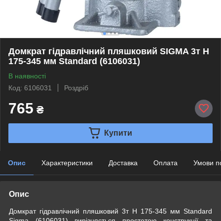
Домкрат гідравлічний пляшковий SIGMA 3т H
175-345 мм Standard (6106031)
В наявності
Код: 6106031
Роздріб
765
₴
Купити
Опис
Характеристики
Доставка
Оплата
Умови п
Опис
Домкрат гідравлічний пляшковий 3т H 175-345 мм Standard
Sigma (6106031) вирізняється простотою конструкції та