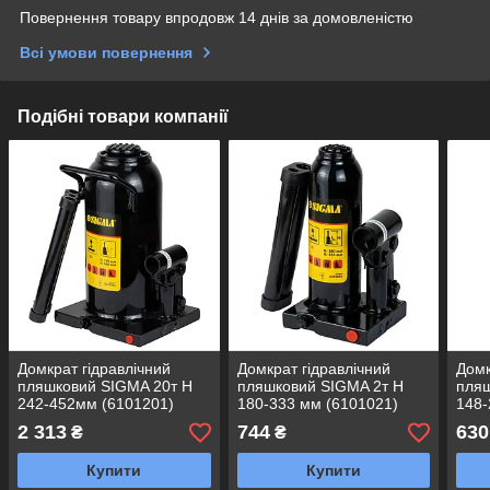
Повернення товару впродовж 14 днів за домовленістю
Всі умови повернення
Подібні товари компанії
Домкрат гідравлічний
Домкрат гідравлічний
Домк
пляшковий SIGMA 20т H
пляшковий SIGMA 2т H
пляш
242-452мм (6101201)
180-333 мм (6101021)
148-
(610
2 313
744
630
₴
₴
Купити
Купити