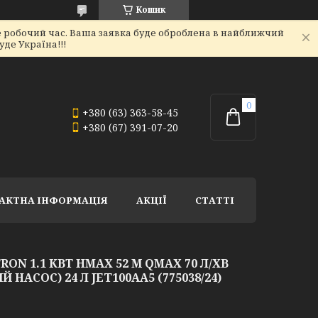
Кошик
не робочий час. Ваша заявка буде оброблена в найближчий
де Україна!!!
+380 (63) 363-58-45
+380 (67) 391-07-20
АКТНА ІНФОРМАЦІЯ
АКЦІЇ
СТАТТІ
ON 1.1 КВТ HMAX 52 М QMAX 70 Л/ХВ
АСОС) 24 Л JET100AA5 (775038/24)