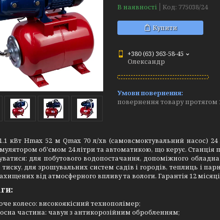
В наявності
Код:
775038/24
Купити
+380 (63) 363-58-45
Олександр
повернення товару протягом 
1.1 кВт Hmax 52 м Qmax 70 л/хв (самовсмоктувальний насос) 24
мулятором об'ємом 24 літри та автоматикою, що керує. Станція
уватися: для побутового водопостачання, допоміжного обладна
 тиску, для зрошувальних систем садів і городів, теплиць і па
захищених від атмосферного впливу та вологи. Гарантія 12 місяці
ги:
оче колесо: високоякісний технополімер;
осна частина: чавун з антикорозійним обробленням;