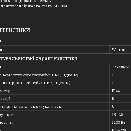
тор: холоднокатана сталь;
 двигуна: неіржавка сталь AISI304.
ТЕРИСТИКИ
ні
ик
Wetron
тувальницькі характеристики
л
775038/24
 всмоктуючого патрубка DN1, " (дюйм)
1
 напірного патрубка DN2, " (дюйм)
1
хисту
IP44
оляції
В
альна висота всмоктування, м
8
утто, кг
19.526
сть, Вт
1100 Вт
а
U 1 ~ 230 