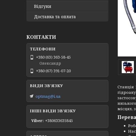
Відгуки
Доставка та оплата
КОНТАКТИ
+380 (63) 363-58-45
Олександр
+380 (67) 391-07-20
Станція 
гідроаку
optmag@i.ua
застосов
низького
місцях, 
ІНШІ ВИДИ ЗВ'ЯЗКУ
Перева
Viber
+380633635845
Роб
Нас