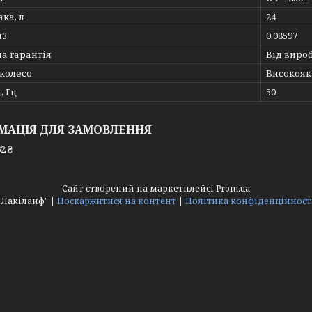
ака, л
24
м3
0.08597
а гарантія
Від виро
 колесо
Високояк
, Гц
50
МАЦІЯ ДЛЯ ЗАМОВЛЕННЯ
2 ₴
Сайт створений на маркетплейсі
Prom.ua
"Лакілайф" |
Поскаржитися на контент
|
Політика конфіденційност