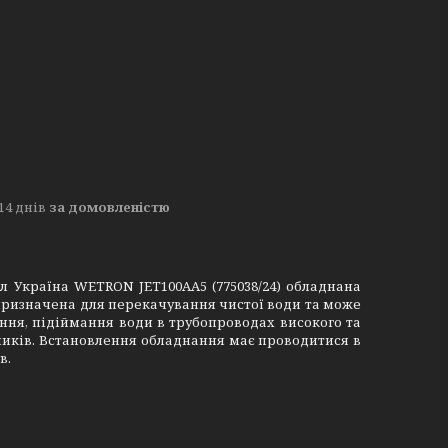
14 днів
за домовленістю
 л Україна WETRON JET100AA5 (775038/24) обладнана
 призначена для перекачування чистої води та може
ння, підіймання води в трубопроводах високого та
рників. Встановлення обладнання має проводитися в
в.