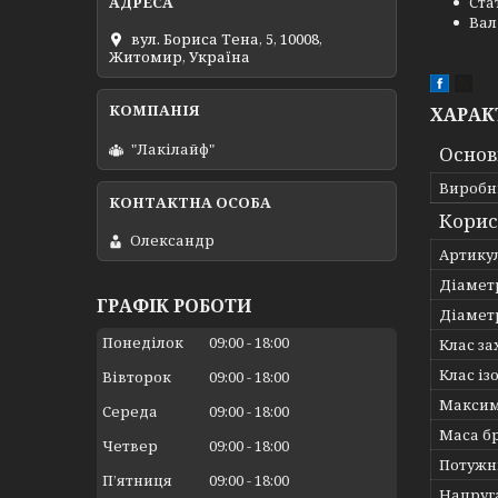
Ста
Вал
вул. Бориса Тена, 5, 10008,
Житомир, Україна
ХАРАК
"Лакілайф"
Основ
Виробн
Корис
Олександр
Артику
Діаметр
ГРАФІК РОБОТИ
Діаметр
Понеділок
09:00
18:00
Клас за
Клас із
Вівторок
09:00
18:00
Максим
Середа
09:00
18:00
Маса бр
Четвер
09:00
18:00
Потужні
Пʼятниця
09:00
18:00
Напруг