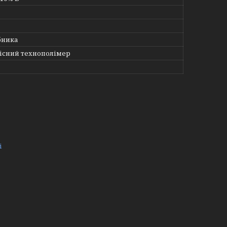
бника
існий технополімер
і