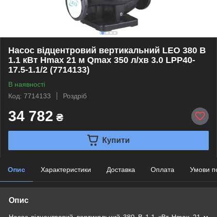
Насос відцентровий вертикальний LEO 380 В
1.1 кВт Hmax 21 м Qmax 350 л/хв 3.0 LPP40-
17.5-1.1/2 (7714133)
В наявності
Код: 7714133
Роздріб
34 782
₴
Купити
Опис
Характеристики
Доставка
Оплата
Умови п
Опис
Насос відцентровий вертикальний 380 В 1.1 кВт Hmax 21 м