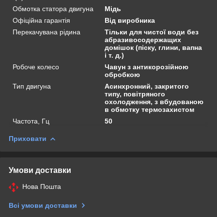
Обмотка статора двигуна
Мідь
Офіційна гарантія
Від виробника
Перекачувана рідина
Тільки для чистої води без
абразивосодержащих
домішок (піску, глини, вапна
і т. д.)
Робоче колесо
Чавун з антикорозійною
обробкою
Тип двигуна
Асинхронний, закритого
типу, повітряного
охолодження, з вбудованою
в обмотку термозахистом
Частота, Гц
50
Приховати
Умови доставки
Нова Пошта
Всі умови доставки