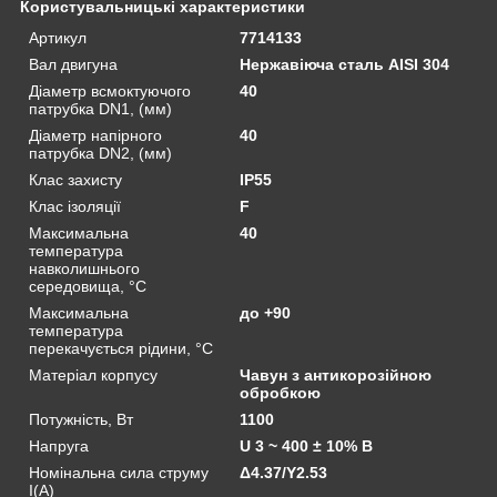
Користувальницькі характеристики
Артикул
7714133
Вал двигуна
Нержавіюча сталь AISI 304
Діаметр всмоктуючого
40
патрубка DN1, (мм)
Діаметр напірного
40
патрубка DN2, (мм)
Клас захисту
IP55
Клас ізоляції
F
Максимальна
40
температура
навколишнього
середовища, °C
Максимальна
до +90
температура
перекачується рідини, °C
Матеріал корпусу
Чавун з антикорозійною
обробкою
Потужність, Вт
1100
Напруга
U 3 ~ 400 ± 10% В
Номінальна сила струму
Δ4.37/Y2.53
I(А)