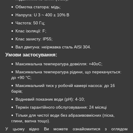
Обмотка статора: мідь;
Напруга: U 3 ~ 400 ± 10% В
Частота: 50 Гц;
Клас ізоляції: F;
Клас захисту: IP55;
Вал двигуна: неіржавка сталь AISI 304.
Умови застосування:
Максимальна температура довкілля: +40oС;
Максимальна температура рідини, що перекачується:
до +90 °C;
Максимальний тиск у робочій камері насоса: до 16
барів;
Водневий показник води (рН): 4-10;
Термін гарантійного обслуговування: 24 місяці
Тільки для чистої води без абразивовмісних (піска,
глини, вапна тощо).
У цьому відео Ви можете ознайомитися з оглядом