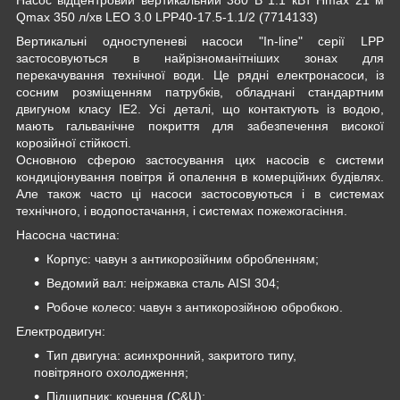
Qmax 350 л/хв LEO 3.0 LPP40-17.5-1.1/2 (7714133)
Вертикальні одноступеневі насоси "In-line" серії LPP
застосовуються в найрізноманітніших зонах для
перекачування технічної води. Це рядні електронасоси, із
сосним розміщенням патрубків, обладнані стандартним
двигуном класу IE2. Усі деталі, що контактують із водою,
мають гальванічне покриття для забезпечення високої
корозійної стійкості.
Основною сферою застосування цих насосів є системи
кондиціонування повітря й опалення в комерційних будівлях.
Але також часто ці насоси застосовуються і в системах
технічного, і водопостачання, і системах пожежогасіння.
Насосна частина:
Корпус: чавун з антикорозійним обробленням;
Ведомий вал: неіржавка сталь AISI 304;
Робоче колесо: чавун з антикорозійною обробкою.
Електродвигун:
Тип двигуна: асинхронний, закритого типу,
повітряного охолодження;
Підшипник: кочення (C&U);