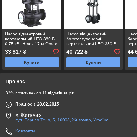
Насос відцентровий
Насос відцентровий
Насо
вертикальний LEO 380 В
багатоступеневий
бага
0.75 кВт Hmax 17 м Qmax
вертикальний LEO 380 В
верт
275 л/хв 3.0 LPP40-13-
1.1 кВт H 114(110)м Q
1.1 
33 817
40 722
44 
₴
₴
0.75/2 (7714123)
40(17) л/хв неірж 3.0
40(1
innovation
inno
Купити
Купити
Про нас
82% позитивних з 11 відгуків за рік
Працює з 28.02.2015
м. Житомир
вул. Бориса Тена, 5, 10008, Житомир, Україна
Контакти