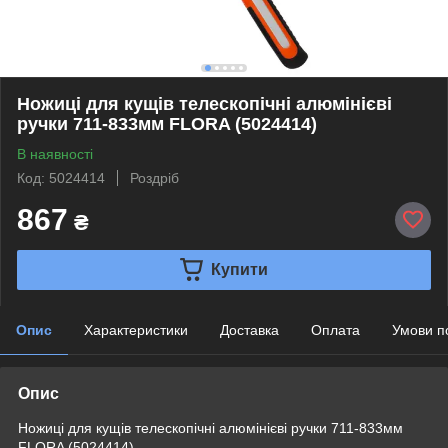
Ножиці для кущів телескопічні алюмінієві
ручки 711-833мм FLORA (5024414)
В наявності
Код: 5024414
Роздріб
867
₴
Купити
Опис
Характеристики
Доставка
Оплата
Умови п
Опис
Ножиці для кущів телескопічні алюмінієві ручки 711-833мм
FLORA (5024414)