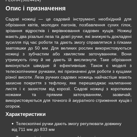
Опис і призначення
Садові ножиці — це садовий інструмент, необхідний для
обрізання квітів, молодих пагонів, позбавлення сухих гілок,
зрізання відростків і вирівнювання садових кущів. Ножиці
мають два різальні леза та довгі ручки, які знижують докладені
зусилля під час роботи та дають змогу справлятися з гілками
завтовшки до 50 мм. Для великих рослин використовуються
ножиці з зубчастим або хвилястим заточуванням. Вони
утримують гілку й не дають їй вислизнути. Таке обрізання
виконується швидше й ефективніше. Також є моделі з
телескопічними ручками, які призначені для роботи з кущами
різної висоти. Леза ручних садових ножиць найчастіше мають
захисне покриття з тефлону, яке перешкоджає налипанню
листя і є захистом від корозії. Садові ножиці з короткими
ножами та прямим заточуванням, зазвичай,
використовуються для точного й акуратного стриження кущів і
огорож.
Характеристики
Телескопічні ручки дають змогу регулювати довжину
від 711 мм до 833 мм