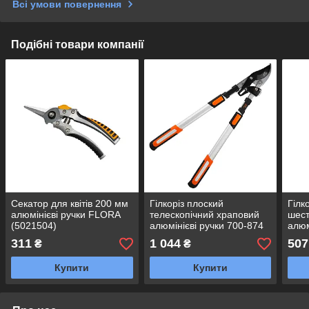
Всі умови повернення
Подібні товари компанії
Секатор для квітів 200 мм
Гілкоріз плоский
Гілк
алюмінієві ручки FLORA
телескопічний храповий
шес
(5021504)
алюмінієві ручки 700-874
алюм
мм FLORA (5022374)
FLO
311
1 044
507
₴
₴
Купити
Купити