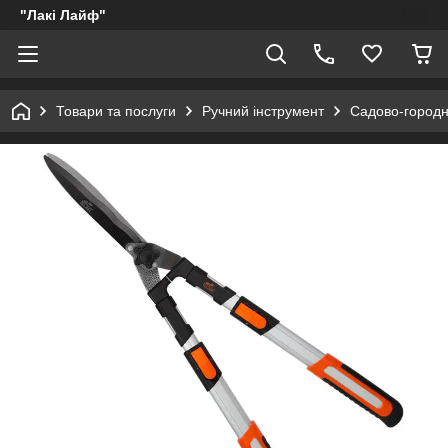
"Лакі Лайф"
Товари та послуги
Ручний інструмент
Садово-городн