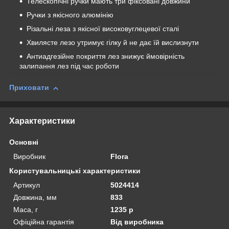
Телескопічні ручки мають три фіксовані довжини
Ручки з якісного алюмінію
Різальні леза з якісної високовуглецевої сталі
Хвилясте лезо утримує гілку й не дає їй вислизнути
Антиадгезійне покриття лез знижує ймовірність
залипання лез під час роботи
Приховати
Характеристики
Основні
Виробник
Flora
Користувальницькі характеристики
Артикул
5024414
Довжина, мм
833
Маса, г
1235 р
Офіційна гарантія
Від виробника