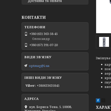
Доставка та оплата
КОНТАКТИ
+380 (63) 363-58-45
Олександр
+380 (67) 391-07-20
Змішувач
кар
optmag@i.ua
пок
аер
ІНШІ ВИДИ ЗВ'ЯЗКУ
крі
гну
Viber
+380633635845
виг
ХАРАК
вул. Бориса Тена, 5, 10008,
Житомир, Україна