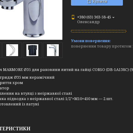
Купити
+380 (63) 363-58-45
Олександр
повернення товару протягом 
 MARMORE Ø35 для раковини литий на гайці CORSO (DB-1A138C) (9
тридж Ø35 мм керамічний
риття хром
атор
плення на втулці з неіржавкої сталі
чка підводка з неіржавкої сталі 1/2"×M10×450 мм — 2 шт.
отовлений із латуні
ТЕРИСТИКИ