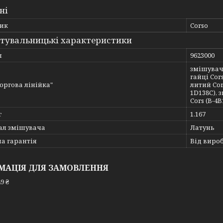
ні
ик
Corso
тувальницькі характеристики
л
9623000
змішувач
гайці Cor
Торгова лінійка"
литий Cor
1D138C), 
Cors (B-4B
г
1.167
ал змішувача
Латунь
а гарантія
Від виро
МАЦІЯ ДЛЯ ЗАМОВЛЕННЯ
9 ₴