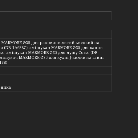
 MARMORE Ø35 для раковини литий високий на
so (DB-1A638C), змішувач MARMORE Ø35 для ванни
so, змішувач MARMORE Ø35 для душу Corso (DB-
змішувач MARMORE Ø35 для кухні J-вилив на гайці
138)
бника