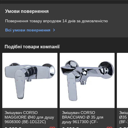
Умови повернення
Повернення товару впродовж 14 днів за домовленістю
Всі умови повернення
Подібні товари компанії
Змішувач CORSO
Змішувач CORSO
Змі
MAGGIORE Ø40 для душу
BRACCIANO Ø 35 для
Ø35 
9608300 (BE-1D122C)
душу 9617300 (CF-
(BF
1D136C)