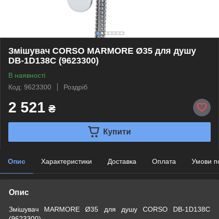
Змішувач CORSO MARMORE Ø35 для душу
DB-1D138C (9623300)
В наявності
Код: 9623300
Роздріб
2 521
₴
Купити
Опис
Характеристики
Доставка
Оплата
Умови п
Опис
Змішувач MARMORE Ø35 для душу CORSO DB-1D138C
(9623300)