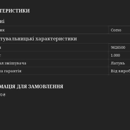
ТЕРИСТИКИ
ні
ик
Corso
тувальницькі характеристики
л
9626500
г
1.000
ал змішувача
Латунь
а гарантія
Від виро
МАЦІЯ ДЛЯ ЗАМОВЛЕННЯ
0 ₴