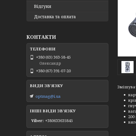
Відгуки
Доставка та оплата
КОНТАКТИ
+380 (63) 363-58-45
Олександр
+380 (67) 391-07-20
Змішувач
кар
optmag@i.ua
крі
гну
ІНШІ ВИДИ ЗВ'ЯЗКУ
вага
200
Viber
+380633635845
виг