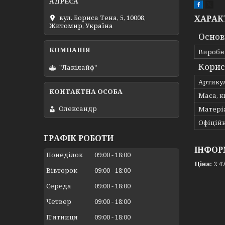
ХАРАК
вул. Бориса Тена, 5, 10008,
Житомир, Україна
Основ
Виробн
Корис
"Лакілайф"
Артику
Маса, к
Олександр
Матері
Офіційн
ГРАФІК РОБОТИ
ІНФОР
Понеділок
09:00
18:00
Ціна:
2 47
Вівторок
09:00
18:00
Середа
09:00
18:00
Четвер
09:00
18:00
Пʼятниця
09:00
18:00