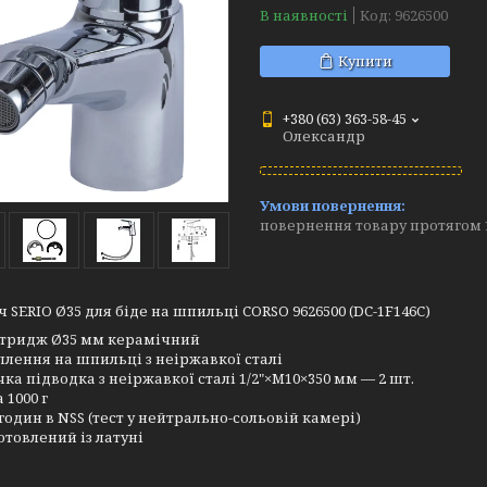
В наявності
Код:
9626500
Купити
+380 (63) 363-58-45
Олександр
повернення товару протягом 
 SERIO Ø35 для біде на шпильці CORSO 9626500 (DC-1F146C)
тридж Ø35 мм керамічний
плення на шпильці з неіржавкої сталі
чка підводка з неіржавкої сталі 1/2"×M10×350 мм — 2 шт.
 1000 г
 годин в NSS (тест у нейтрально-сольовій камері)
отовлений із латуні