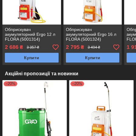
Обприскувач
Обприскувач
Обп
акумуляторний Ergo 12 л
акумуляторний Ergo 16 л
акум
FLORA (5001314)
FLORA (5001324)
FLO
2 686
2 795
1 9
₴
₴
3 357 ₴
3 494 ₴
Купити
Купити
Акційні пропозиції та новинки
–20%
–20%