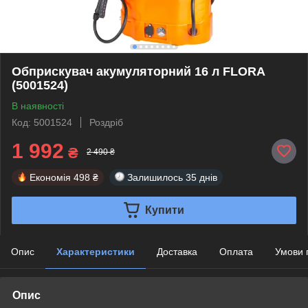
Обприскувач акумуляторний 16 л FLORA
(5001524)
В наявності
Код: 5001524
Роздріб
1 992
₴
2 490 ₴
Економія
498 ₴
Залишилось
35 днів
Купити
Опис
Характеристики
Доставка
Оплата
Умови 
Опис