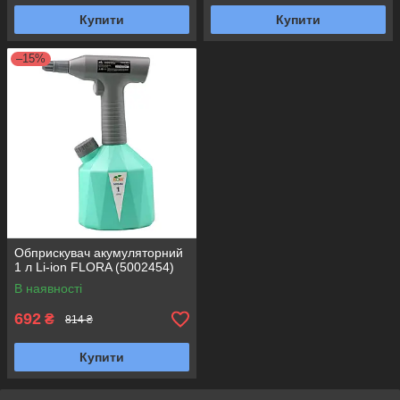
Купити
Купити
–15%
Обприскувач акумуляторний
1 л Li-ion FLORA (5002454)
В наявності
692
₴
814 ₴
Купити