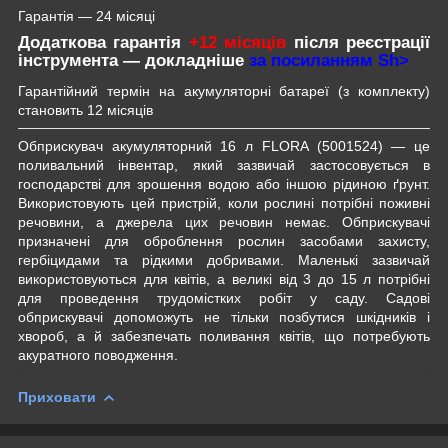
Гарантія — 24 місяці
Додаткова гарантія
+12 місяців
після реєстрації
інструмента — докладніше
за посиланням Sh>
Гарантійний термін на акумуляторні батареї (з комплекту)
становить 12 місяців
Обприскувач акумуляторний 16 л FLORA (5001524) — це
поливальний інвентар, який зазвичай застосовується в
господарстві для зрошення водою або іншою рідиною ґрунт.
Використовують цей пристрій, коли рослині потрібні поживні
речовини, а джерела цих речовин немає. Обприскувачі
призначені для оброблення рослин засобами захисту,
гербіцидами та рідкими добривами. Маленькі зазвичай
використовуються для квітів, а великі від 3 до 15 л потрібні
для проведення трудомістких робіт у саду. Садові
обприскувачі допоможуть не тільки позбутися шкідників і
хвороб, а й забезпечать поливання квітів, що потребують
акуратного поводження.
Приховати