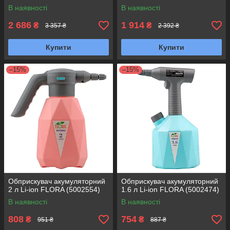
В наявності
В наявності
2 686
1 914
₴
₴
3 357 ₴
2 392 ₴
Купити
Купити
–15%
–15%
Обприскувач акумуляторний
Обприскувач акумуляторний
2 л Li-ion FLORA (5002554)
1.6 л Li-ion FLORA (5002474)
В наявності
В наявності
808
754
₴
₴
951 ₴
887 ₴