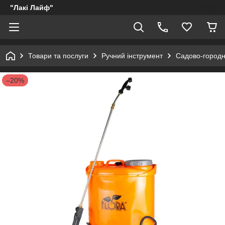
"Лакі Лайф"
Товари та послуги
Ручний інструмент
Садово-городн
–20%