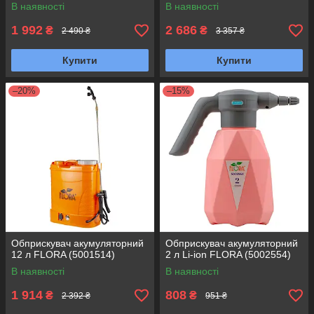
В наявності
В наявності
1 992
2 686
₴
₴
2 490 ₴
3 357 ₴
Купити
Купити
–20%
–15%
Обприскувач акумуляторний
Обприскувач акумуляторний
12 л FLORA (5001514)
2 л Li-ion FLORA (5002554)
В наявності
В наявності
1 914
808
₴
₴
2 392 ₴
951 ₴