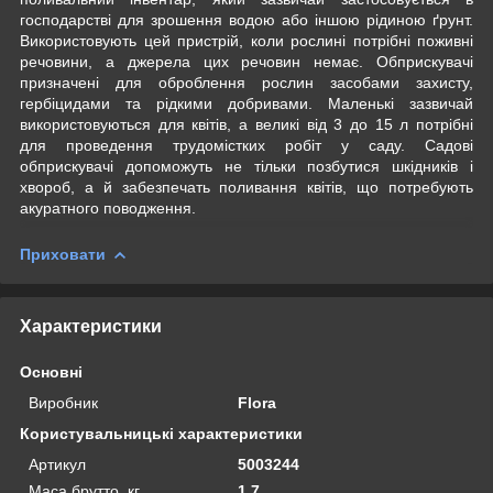
господарстві для зрошення водою або іншою рідиною ґрунт.
Використовують цей пристрій, коли рослині потрібні поживні
речовини, а джерела цих речовин немає. Обприскувачі
призначені для оброблення рослин засобами захисту,
гербіцидами та рідкими добривами. Маленькі зазвичай
використовуються для квітів, а великі від 3 до 15 л потрібні
для проведення трудомістких робіт у саду. Садові
обприскувачі допоможуть не тільки позбутися шкідників і
хвороб, а й забезпечать поливання квітів, що потребують
акуратного поводження.
Приховати
Характеристики
Основні
Виробник
Flora
Користувальницькі характеристики
Артикул
5003244
Маса брутто, кг
1.7