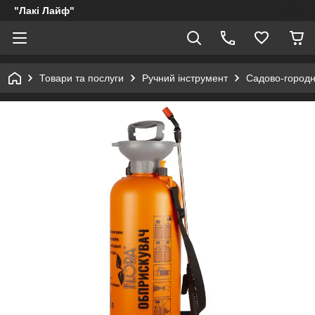
"Лакі Лайф"
Товари та послуги
Ручний інструмент
Садово-городн