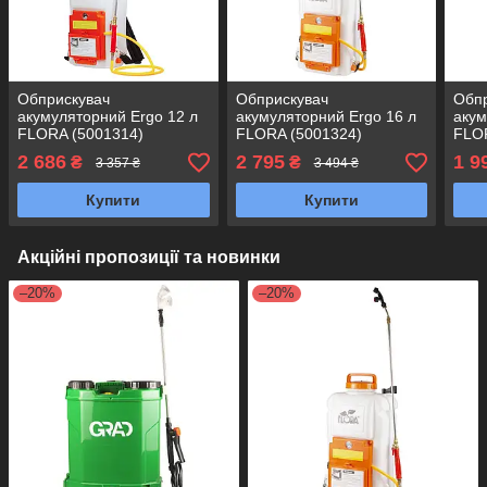
Обприскувач
Обприскувач
Обп
акумуляторний Ergo 12 л
акумуляторний Ergo 16 л
акум
FLORA (5001314)
FLORA (5001324)
FLO
2 686
2 795
1 9
₴
₴
3 357 ₴
3 494 ₴
Купити
Купити
Акційні пропозиції та новинки
–20%
–20%