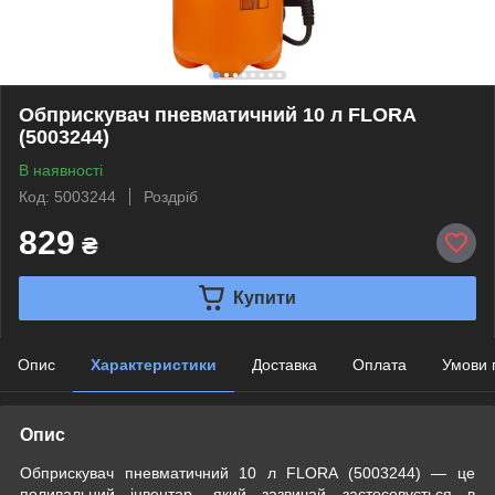
Обприскувач пневматичний 10 л FLORA
(5003244)
В наявності
Код: 5003244
Роздріб
829
₴
Купити
Опис
Характеристики
Доставка
Оплата
Умови 
Опис
Обприскувач пневматичний 10 л FLORA (5003244) — це
поливальний інвентар, який зазвичай застосовується в