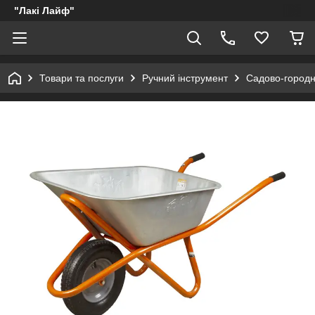
"Лакі Лайф"
Товари та послуги
Ручний інструмент
Садово-городн