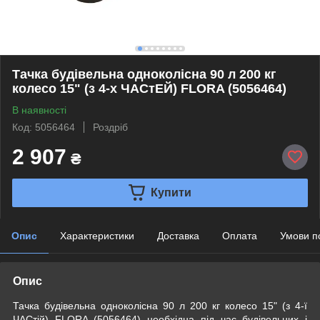
Тачка будівельна одноколісна 90 л 200 кг
колесо 15" (з 4-х ЧАСтЕЙ) FLORA (5056464)
В наявності
Код: 5056464
Роздріб
2 907
₴
Купити
Опис
Характеристики
Доставка
Оплата
Умови п
Опис
Тачка будівельна одноколісна 90 л 200 кг колесо 15" (з 4-ї
ЧАСтій) FLORA (5056464) необхідна під час будівельних і