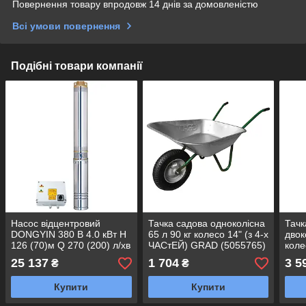
Повернення товару впродовж 14 днів за домовленістю
Всі умови повернення
Подібні товари компанії
Насос відцентровий
Тачка садова одноколісна
Тачк
DONGYIN 380 В 4.0 кВт H
65 л 90 кг колесо 14" (з 4-х
двок
126 (70)м Q 270 (200) л/хв
ЧАСтЕЙ) GRAD (5055765)
коле
Ø102 мм (з 3х ЧАСтЕЙ)
кана
25 137
1 704
3 5
₴
₴
(DONGYIN) 4SD12/20
(505
Купити
Купити