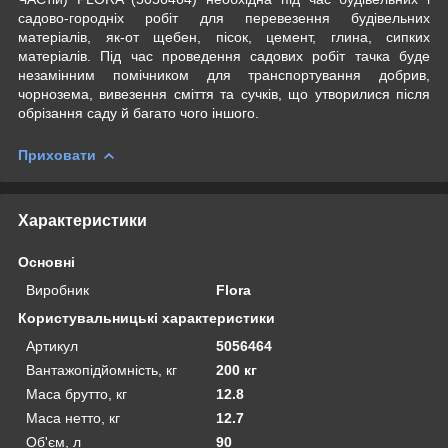
садово-городніх робіт для перевезення будівельних
матеріалів, як-от щебен, пісок, цемент, глина, сипких
матеріалів. Під час проведення садових робіт тачка буде
незамінним помічником для транспортування добрив,
чорнозема, вивезення сміття та сучків, що утворилися після
обрізання саду й багато чого іншого.
Приховати
Характеристики
Основні
Виробник
Flora
Користувальницькі характеристики
Артикул
5056464
Вантажопідйомність, кг
200 кг
Маса брутто, кг
12.8
Маса нетто, кг
12.7
Об'єм, л
90