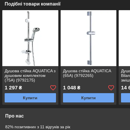
Подібні товари компанії
Душова стійка AQUATICA з
Душова стійка AQUATICA
Душ
душовим комплектом
(65A) (9792265)
Bila
(75A) (9792175)
зміш
1 297
1 048
14 
₴
₴
Купити
Купити
Про нас
82% позитивних з 11 відгуків за рік