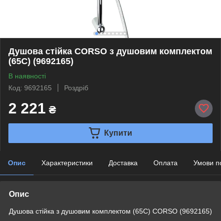
Душова стійка CORSO з душовим комплектом
(65C) (9692165)
В наявності
Код: 9692165
Роздріб
2 221
₴
Купити
Опис
Характеристики
Доставка
Оплата
Умови п
Опис
Душова стійка з душовим комплектом (65C) CORSO (9692165)