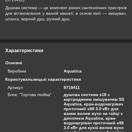
Душова система — це комплект різних сантехнічних пристроїв
для встановлення у ванній кімнаті, в основі якої — змішувач,
штанга, верхній душ, ручний душ.
Характеристики
Основні
Виробник
Aquatica
Користувальницькі характеристики
Артикул
9719411
Блок: "Торгова лінійка"
душова система s18 з
картриджним змішувачем SS
Aquatica, кран-водонагрівач
проточний s98 3.0 кВт для
ванни вилив вухо на гайці з
дисплеєм Aquatica, кран-
водонагрівач проточний s98
3.0 кВт для кухні вилив вухо