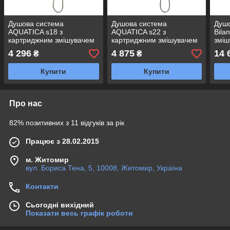
Душова система
Душова система
Душ
AQUATICA s18 з
AQUATICA s22 з
Bila
картриджним змішувачем
картриджним змішувачем
зміш
SS (9718401)
SS (9722401)
4 296
4 875
14 
₴
₴
Купити
Купити
Про нас
82% позитивних з 11 відгуків за рік
Працює з 28.02.2015
м. Житомир
вул. Бориса Тена, 5, 10008, Житомир, Україна
Контакти
Сьогодні вихідний
Показати весь графік роботи