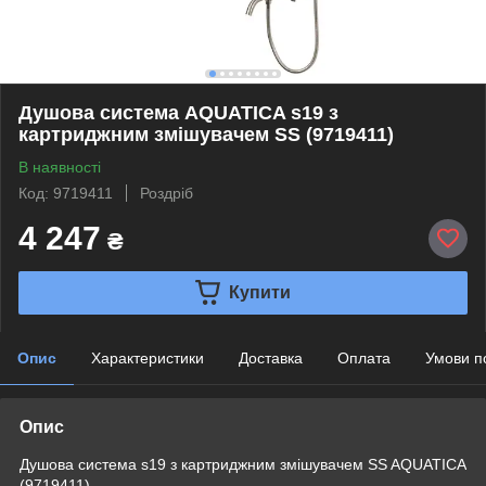
Душова система AQUATICA s19 з
картриджним змішувачем SS (9719411)
В наявності
Код: 9719411
Роздріб
4 247
₴
Купити
Опис
Характеристики
Доставка
Оплата
Умови п
Опис
Душова система s19 з картриджним змішувачем SS AQUATICA
(9719411)