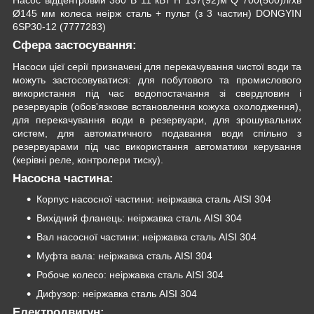
Ø145 мм колеса неірж сталь + пульт (з 3 частин) DONGYIN
6SP30-12 (7777283)
Сфера застосування:
Насоси цієї серії призначені для перекачування чистої води та
можуть застосовуватися: для побутового та промислового
використання під час водопостачання зі свердловин і
резервуарів (обов'язкове встановлення кожуха охолодження),
для перекачування води в резервуари, для зрошувальних
систем, для автоматичного подавання води спільно з
резервуарами під час використання автоматики керування
(керівні реле, контролери тиску).
Насосна частина:
Корпус насосної частини: неіржавка сталь AISI 304
Вихідний фланець: неіржавка сталь AISI 304
Вал насосної частини: неіржавка сталь AISI 304
Муфта вала: неіржавка сталь AISI 304
Робоче колесо: неіржавка сталь AISI 304
Дифузор: неіржавка сталь AISI 304
Електродвигун: