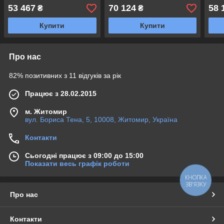
Ø145 мм колеса неірж
Ø145 мм колеса неірж
Ø145
53 467
70 124
58 
₴
₴
сталь + пульт (з 3х
сталь + пульт (з 3х
стал
Купити
Купити
Про нас
82% позитивних з 11 відгуків за рік
Працює з 28.02.2015
м. Житомир
вул. Бориса Тена, 5, 10008, Житомир, Україна
Контакти
Сьогодні працює з 09:00 до 15:00
Показати весь графік роботи
КНОПКА
ЗВ'ЯЗКУ
Про нас
Контакти