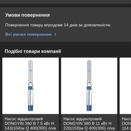
Умови повернення
Повернення товару впродовж 14 днів за домовленістю
Всі умови повернення
Подібні товари компанії
Насос відцентровий
Насос відцентровий
Насо
DONGYIN 380 В 7.5 кВт H
DONGYIN 380 В 11 кВт H
DONG
143(104)м Q 400(300) л/хв
220(159)м Q 400(300) л/хв
114 