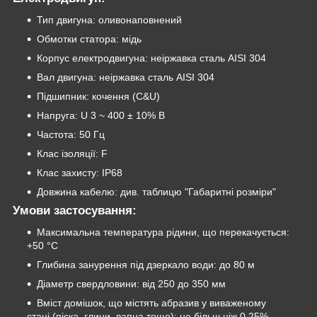
Тип двигуна: оливонаповнений
Обмотки статора: мідь
Корпус електродвигуна: неіржавка сталь AISI 304
Вал двигуна: неіржавка сталь AISI 304
Підшипник: кочення (C&U)
Напруга: U 3 ~ 400 ± 10% В
Частота: 50 Гц
Клас ізоляції: F
Клас захисту: IP68
Довжина кабелю: див. таблицю "Габаритні розміри"
Умови застосування:
Максимальна температура рідини, що перекачується:
+50 °C
Глибина занурення під дзеркало води: до 80 м
Діаметр свердловини: від 250 до 350 мм
Вміст домішок, що містять абразив у виваженому
стані (піска, глини, вапна тощо): не більш ніж 0.25%