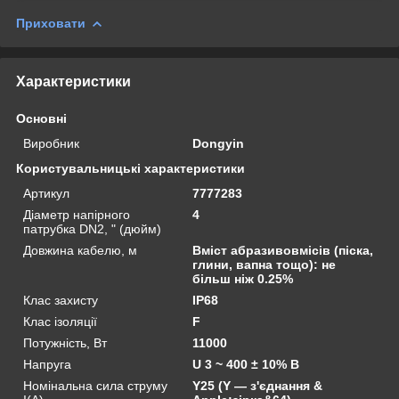
Приховати
Характеристики
Основні
Виробник
Dongyin
Користувальницькі характеристики
Артикул
7777283
Діаметр напірного
4
патрубка DN2, " (дюйм)
Довжина кабелю, м
Вміст абразивовмісів (піска,
глини, вапна тощо): не
більш ніж 0.25%
Клас захисту
IP68
Клас ізоляції
F
Потужність, Вт
11000
Напруга
U 3 ~ 400 ± 10% В
Номінальна сила струму
Y25 (Y — з'єднання &