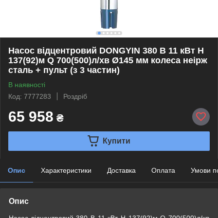
Насос відцентровий DONGYIN 380 В 11 кВт H
137(92)м Q 700(500)л/хв Ø145 мм колеса неірж
сталь + пульт (з 3 частин)
В наявності
Код: 7777283
Роздріб
65 958
₴
Купити
Опис
Характеристики
Доставка
Оплата
Умови п
Опис
Насос відцентровий 380 В 11 кВт H 137(92)м Q 700(500)л/хв