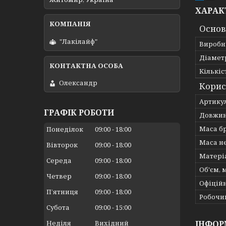
ХАРАК
Основ
"Лакілайф"
Виробн
Діаметр
Кількіс
Олександр
Корис
Артику
ГРАФІК РОБОТИ
Довжин
Маса бр
Понеділок
09:00
18:00
Маса не
Вівторок
09:00
18:00
Матері
Середа
09:00
18:00
Об'єм, 
Четвер
09:00
18:00
Офіційн
Пʼятниця
09:00
18:00
Робочий
Субота
09:00
15:00
ІНФОР
Неділя
Вихідний