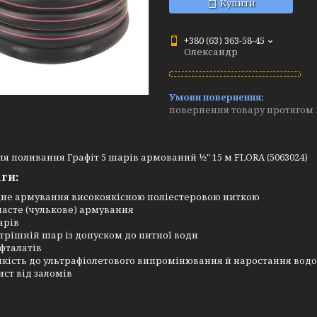
Купити
+380 (63) 363-58-45
Олександр
повернення товару протягом 
я поливання Графіт 5 шарів армований 1⁄2" 15 м FLORA (5063024)
ги:
не армування високоякісною поліестеровою ниткою
часте (чулькове) армування
арів
трішній шар із допуском до питної води
 фталатів
йкість до ультрафіолетового випромінювання й наростання вод
ист від заломів