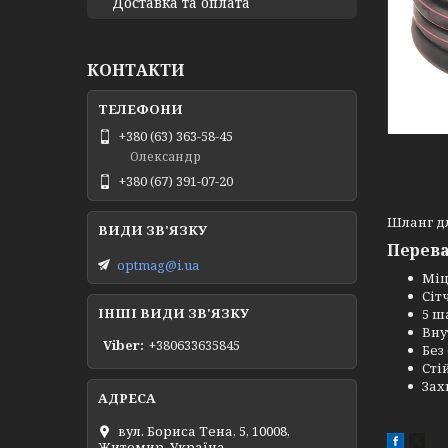
Доставка та оплата
КОНТАКТИ
+380 (63) 363-58-45
Олександр
+380 (67) 391-07-20
Шланг дл
Перева
optmag@i.ua
Міц
Сіт
ІНШІ ВИДИ ЗВ'ЯЗКУ
5 ш
Вну
Viber
+380633635845
Без
Сті
Зах
вул. Бориса Тена, 5, 10008,
Житомир, Україна