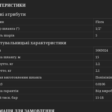
ТЕРИСТИКИ
ні атрибути
ик
Flora
 шланга (")
1/2"
ть шарів
5
тувальницькі характеристики
л
5063024
а шлангу, м
15
утто, кг
2.2
тто, кг
2.1
ал виготовлення шланга
Полівіні
м3
0.0106
а гарантія
Від виро
 тиск, бар
15-18
МАЦІЯ ДЛЯ ЗАМОВЛЕННЯ