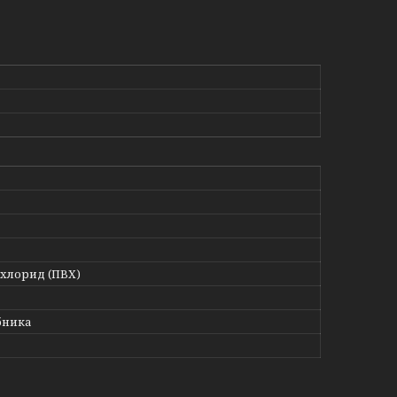
лхлорид (ПВХ)
бника