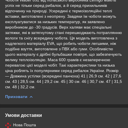
успіх не тільки серед рибалок, а й серед прихильників
відпочинку на природі. Усередині є термоізоляційні теплі
вставки, виготовлені з неопрену. Завдяки їм чоботи можуть
експлуатуватися за низьких температур, як заявлено
виробником до -30 градусів. Верх халяви має спеціальні
затяжки, які в затягнутому стані перешкоджають потраплянню
вологи та снігу всередину чобота. Ця модель виготовлена з
надлегкого матеріалу EVA, що робить чоботи легшими, ніж
подібне взуття, виготовлене з ПВХ або гуми. Особливістю
цього матеріалу є дрібні бульбашки повітря, що забезпечують
велику теплоізоляцію. Маса 600 грамів є незаперечною
перевагою цієї моделі чобіт. Такі характеристики та низька
ціна роблять їх популярними серед рибалок України. Розмір
— Довжина устілки (всередині панчоха) 41 | 26,9 см. 42 | 27,6
см. 43 | 28,5 см. 44 | 29,2 см. 45 | 30 см. 46 | 30,7 см. 47 | 31,5
см. 48 | 32,2 см.
Приховати
Умови доставки
Нова Пошта