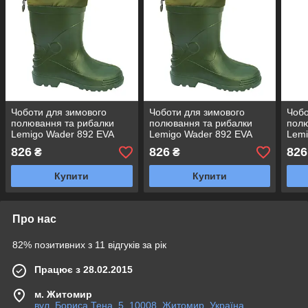
Чоботи для зимового
Чоботи для зимового
Чобо
полювання та рибалки
полювання та рибалки
полю
Lemigo Wader 892 EVA
Lemigo Wader 892 EVA
Lemi
(-30) з затяжками Польща
(-30) з затяжками Польща
(-30
826
826
826
₴
₴
р. 48
р. 47
р. 4
Купити
Купити
Про нас
82% позитивних з 11 відгуків за рік
Працює з 28.02.2015
м. Житомир
вул. Бориса Тена, 5, 10008, Житомир, Україна