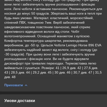
вони легкі і забезпечують зручне розташування і фіксацію
ноги. Легкі чоботи зі вставним панчохою. Рекомендуються для
носіння до мінус 50 градусів. Зберігають ваші ноги в теплі при
будь-яких умовах. Матеріал: еластичний, морозостійкий,
спінений ПВХ, товщиною 7мм. Виріб забезпечений
швидковисихаючим повстяним панчохою, який сприяє
ефективного відведення вологи від стопи. Чобіт
вологонепроникний. Оснащений манжетом з куліскою.
Комфортна температура шкарпетки, рекомендована
виробником, до -50 гр. Цельсія.Чоботи Lemigo Horse 896 EVA
забезпечують надійний захист від вологи, снігу і холоду (до
-30 градусів). При цьому вони легкі і забезпечують зручне
розташування і фіксацію ноги. Ви не будете відчувати
дискомфорт при тривалих переходах. Термовставка легко
виймається і сушиться. Розміри: 41 | 26,9 див. 42 | 27,6 див.
43 | 28,5 див. 44 | 29,2 див. 45 | 30 див. 46 | 30,7 див. 47 | 31,5
див. 48
Приховати
Умови доставки