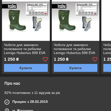
Чоботи для зимового
Чоботи для зимового
Чобо
полювання та рибалки
полювання та рибалки
полю
Lemigo Hubertus 898 EVA
Lemigo Hubertus 898 EVA
Lemi
(-50) Польща р. 46
(-50) Польща р. 45
(-50
1 250
1 250
1 2
₴
₴
Купити
Купити
Про нас
82% позитивних з 11 відгуків за рік
Працює з 28.02.2015
м. Житомир