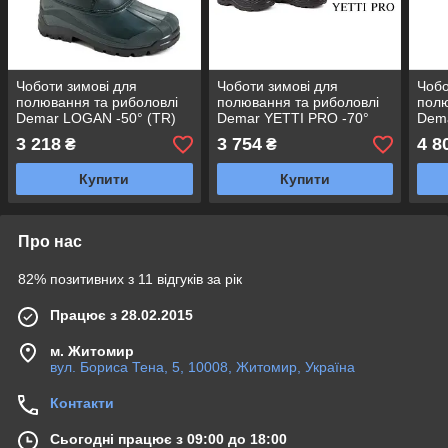
Чоботи зимові для
Чоботи зимові для
Чобо
полювання та риболовлі
полювання та риболовлі
полю
Demar LOGAN -50° (TR)
Demar YETTI PRO -70°
Dem
Польща р. 45
EVA Польща р. 45
(TR)
3 218
3 754
4 8
₴
₴
Купити
Купити
Про нас
82% позитивних з 11 відгуків за рік
Працює з 28.02.2015
м. Житомир
вул. Бориса Тена, 5, 10008, Житомир, Україна
Контакти
Сьогодні працює з 09:00 до 18:00