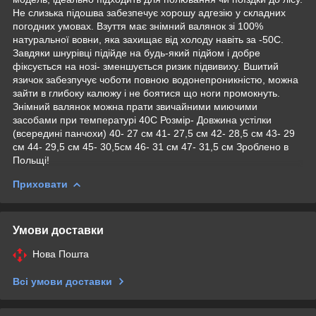
Не слизька підошва забезпечує хорошу адгезію у складних
погодних умовах. Взуття має знімний валянок зі 100%
натуральної вовни, яка захищає від холоду навіть за -50С.
Завдяки шнурівці підійде на будь-який підйом і добре
фіксується на нозі- зменшується ризик підвивиху. Вшитий
язичок забезпучує чоботи повною водонепроникністю, можна
зайти в глибоку калюжу і не боятися що ноги промокнуть.
Знімний валянок можна прати звичайними миючими
засобами при температурі 40С Розмір- Довжина устілки
(всередині панчохи) 40- 27 см 41- 27,5 см 42- 28,5 см 43- 29
см 44- 29,5 см 45- 30,5см 46- 31 см 47- 31,5 см Зроблено в
Польщі!
Приховати
Умови доставки
Нова Пошта
Всі умови доставки