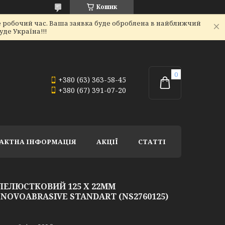
Кошик
не робочий час. Ваша заявка буде оброблена в найближчий
де Україна!!!
+380 (63) 363-58-45
+380 (67) 391-07-20
АКТНА ІНФОРМАЦІЯ
АКЦІЇ
СТАТТІ
ЕЛЮСТКОВИЙ 125 X 22ММ
 NOVOABRASIVE STANDART (NS2760125)