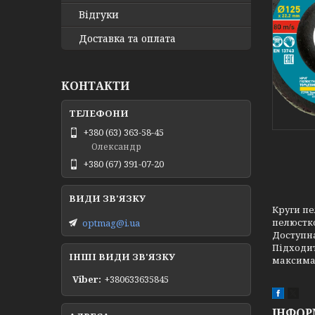
Відгуки
Доставка та оплата
КОНТАКТИ
+380 (63) 363-58-45
Олександр
+380 (67) 391-07-20
Круги пе
пелюстко
optmag@i.ua
Доступна
Підходит
ІНШІ ВИДИ ЗВ'ЯЗКУ
максимал
Viber
+380633635845
ІНФОР