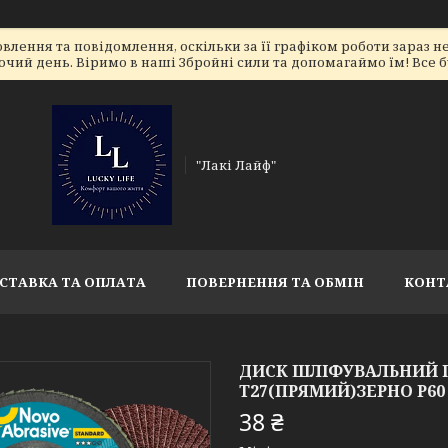
лення та повідомлення, оскільки за її графіком роботи зараз 
очий день. Віримо в наші Збройні сили та допомагаймо їм! Все бу
"Лакі Лайф"
СТАВКА ТА ОПЛАТА
ПОВЕРНЕННЯ ТА ОБМІН
КОНТ
ДИСК ШЛІФУВАЛЬНИЙ П
Т27(ПРЯМИЙ)ЗЕРНО Р60
38 ₴