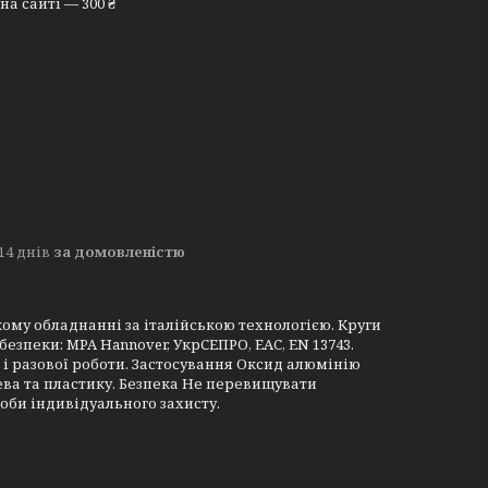
а сайті — 300 ₴
14 днів
за домовленістю
кому обладнанні за італійською технологією. Круги
езпеки: MPA Hannover, УкрСЕПРО, EAC, EN 13743.
 і разової роботи. Застосування Оксид алюмінію
ева та пластику. Безпека Не перевищувати
оби індивідуального захисту.