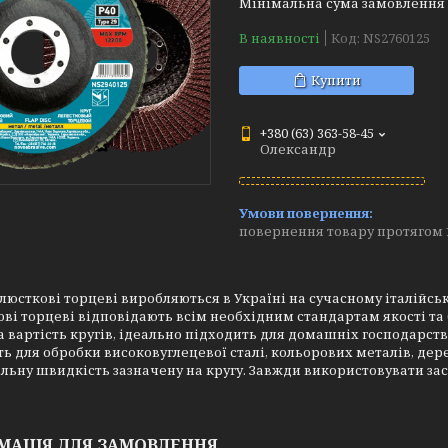
Мінімальна сума замовлення н
В наявності
Код:
NS2760125
Купити
+380 (63) 363-58-45
Олександр
повернення товару протягом 
люсткові торцеві виробляються в Україні на сучасному італійсь
ві торцеві відповідають всім необхідним стандартам якості та б
 вартість кругів, ідеально підходить для домашніх господарств
ь для обробки високовуглецевої сталі, кольорових металів, дер
ьну швидкість зазначену на кругу. Завжди використовувати зас
МАЦІЯ ДЛЯ ЗАМОВЛЕННЯ