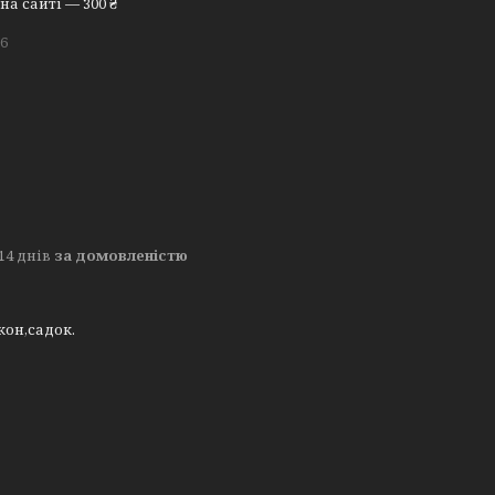
а сайті — 300 ₴
16
14 днів
за домовленістю
кон,садок.