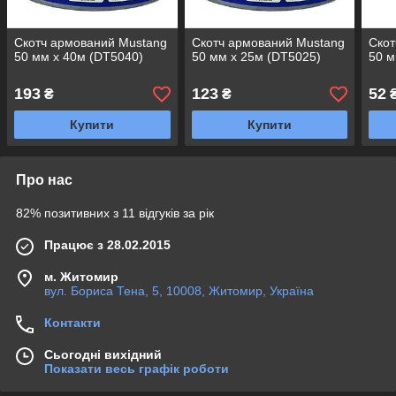
Скотч армований Mustang
Скотч армований Mustang
Скот
50 мм х 40м (DT5040)
50 мм х 25м (DT5025)
50 м
193
123
52
₴
₴
Купити
Купити
Про нас
82% позитивних з 11 відгуків за рік
Працює з 28.02.2015
м. Житомир
вул. Бориса Тена, 5, 10008, Житомир, Україна
Контакти
Сьогодні вихідний
Показати весь графік роботи