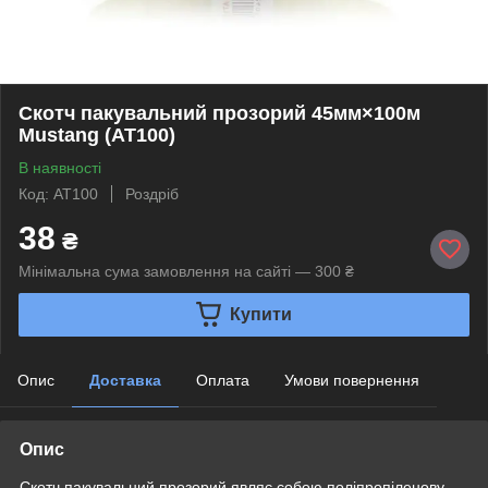
Скотч пакувальний прозорий 45мм×100м
Mustang (AT100)
В наявності
Код: AT100
Роздріб
38
₴
Мінімальна сума замовлення на сайті — 300 ₴
Купити
Опис
Доставка
Оплата
Умови повернення
Опис
Скотч пакувальний прозорий являє собою поліпропіленову