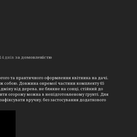
14 днів
за домовленістю
гого та практичного оформлення квітника на дачі.
між собою. Довжина окремої частини комплекту 65
відміну від дерева, не блякне на сонці, стійкий до
ити огорожу можна в непідготовленому ґрунті. Для
 зафіксувати вручну, без застосування додаткового