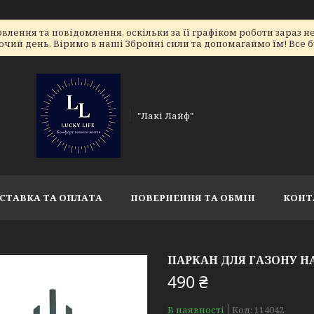
лення та повідомлення, оскільки за її графіком роботи зараз 
очий день. Віримо в наші Збройні сили та допомагаймо їм! Все бу
"Лакі Лайф"
СТАВКА ТА ОПЛАТА
ПОВЕРНЕННЯ ТА ОБМІН
КОНТ
ПАРКАН ДЛЯ ГАЗОНУ НА
490 ₴
В наявності
Код:
114042