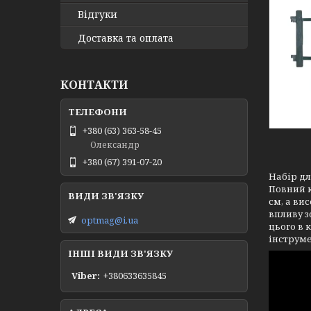
Відгуки
Доставка та оплата
КОНТАКТИ
+380 (63) 363-58-45
Олександр
+380 (67) 391-07-20
Набір дл
Повний к
см, а ви
впливу з
optmag@i.ua
цього в 
інструме
ІНШІ ВИДИ ЗВ'ЯЗКУ
Viber
+380633635845