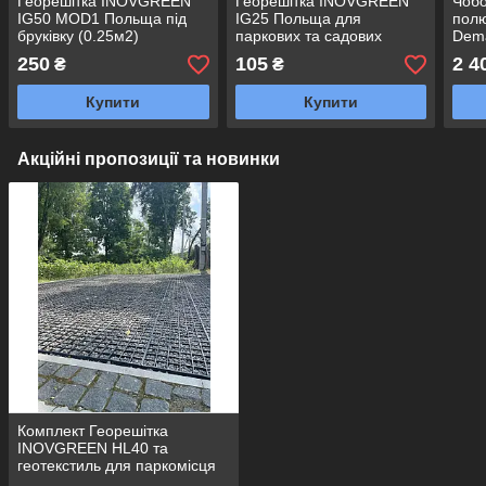
Георешітка INOVGREEN
Георешітка INOVGREEN
Чобо
IG50 MOD1 Польща під
IG25 Польща для
полю
бруківку (0.25м2)
паркових та садових
Dema
доріжок 39,3х39,3х2,5 см (
Поль
250
105
2 4
₴
₴
0,1544м2)
Купити
Купити
Акційні пропозиції та новинки
Комплект Георешітка
INOVGREEN HL40 та
геотекстиль для паркомісця
легкового авто