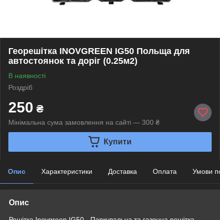
Георешітка INOVGREEN IG50 Польща для
автостоянок та доріг (0.25м2)
В наявності
Роздріб
250
₴
Мінімальна сума замовлення на сайті — 300 ₴
Купити
Опис
Характеристики
Доставка
Оплата
Умови п
Опис
Решітка Inovgreen IG50 - Паркувальна та газонна решітка