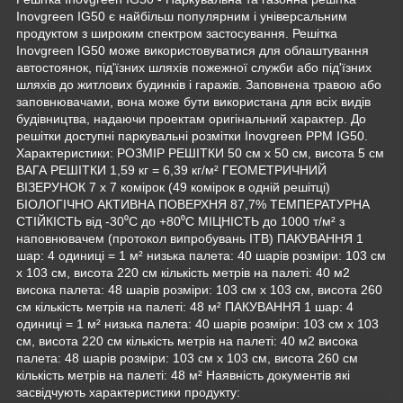
Inovgreen IG50 є найбільш популярним і універсальним
продуктом з широким спектром застосування. Решітка
Inovgreen IG50 може використовуватися для облаштування
автостоянок, під'їзних шляхів пожежної служби або під'їзних
шляхів до житлових будинків і гаражів. Заповнена травою або
заповнювачами, вона може бути використана для всіх видів
будівництва, надаючи проектам оригінальний характер. До
решітки доступні паркувальні розмітки Inovgreen PPM IG50.
Характеристики: РОЗМІР РЕШІТКИ 50 cм x 50 cм, висота 5 cм
ВАГА РЕШІТКИ 1,59 кг = 6,39 кг/м² ГЕОМЕТРИЧНИЙ
ВІЗЕРУНОК 7 x 7 комірок (49 комірок в одній решітці)
БІОЛОГІЧНО АКТИВНА ПОВЕРХНЯ 87,7% ТЕМПЕРАТУРНА
СТІЙКІСТЬ від -30⁰C до +80⁰C МІЦНІСТЬ до 1000 т/м² з
наповнювачем (протокол випробувань ITB) ПАКУВАННЯ 1
шар: 4 одиниці = 1 м² низька палета: 40 шарів розміри: 103 см
х 103 см, висота 220 см кількість метрів на палеті: 40 м2
висока палета: 48 шарів розміри: 103 см х 103 см, висота 260
см кількість метрів на палеті: 48 м² ПАКУВАННЯ 1 шар: 4
одиниці = 1 м² низька палета: 40 шарів розміри: 103 см х 103
см, висота 220 см кількість метрів на палеті: 40 м2 висока
палета: 48 шарів розміри: 103 см х 103 см, висота 260 см
кількість метрів на палеті: 48 м² Наявність документів які
засвідчують характеристики продукту: