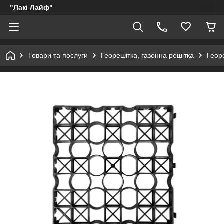
"Лакі Лайф"
Товари та послуги
Георешітка, газонна решітка
Геор