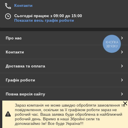
Контакти
Сьогодні працює з 09:00 до 15:00
Показати весь графік роботи
Про нас
КНОПКА
ЗВ'ЯЗКУ
Контакти
Доставка та оплата
Графік роботи
Повна версія сайту
Зараз компанія не може швидко обробляти замовлення та
Сайт створено на маркетплейсі
Prom.ua
повідомлення, оскільки за її графіком роботи зараз не
робочий час. Ваша заявка буде оброблена в найближчий
робочий день. Віримо в наші Збройні сили та
Політика конфіденційності
допомагаймо їм! Все буде Україна!!!