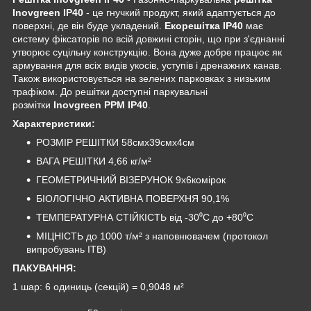
Inovgreen IP40
- це гнучкий продукт, який адаптується до
поверхні, де він буде укладений.
Екорешітка IP40
має
систему фіксаторів по всій довжині сторін, що при з'єднанні
утворює суцільну конструкцію. Вона дуже добре працює як
армування для всіх видів укосів, уступів і дренажних канав.
Також використовується на зелених парковках з низьким
трафіком. До решітки доступні паркувальні
розмітки
Inovgreen PPM IP40
.
Характеристики:
РОЗМІР РЕШІТКИ 58cмx39cмx4cм
ВАГА РЕШІТКИ 4,66 кг/м²
ГЕОМЕТРИЧНИЙ ВІЗЕРУНОК 9x6комірок
БІОЛОГІЧНО АКТИВНА ПОВЕРХНЯ 90,1%
ТЕМПЕРАТУРНА СТІЙКІСТЬ від -30⁰C до +80⁰C
МІЦНІСТЬ до 1000 т/м² з наповнювачем (протокол
випробувань ITB)
ПАКУВАННЯ:
1 шар: 6 одиниць (секцій) = 0,9048 м²