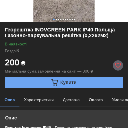
Георешітка INOVGREEN PARK IP40 Польща
Газонно-паркувальна решітка (0,2262м2)
В наявності
Роздріб
200
₴
Мінімальна сума замовлення на сайті — 300 ₴
Купити
Опис
Характеристики
Доставка
Оплата
Умови п
Опис
Решітка Inovgreen IP40
- Газонно-паркувальна
решітка