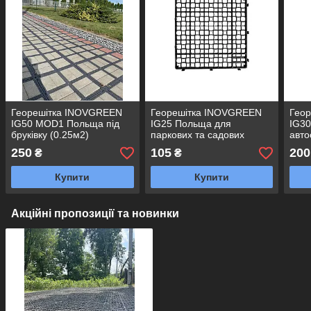
Георешітка INOVGREEN
Георешітка INOVGREEN
Гео
IG50 MOD1 Польща під
IG25 Польща для
IG3
бруківку (0.25м2)
паркових та садових
авто
доріжок 39,3х39,3х2,5 см (
(0,2
250
105
200
₴
₴
0,1544м2)
Купити
Купити
Акційні пропозиції та новинки